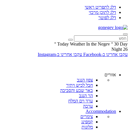
דלג לתפריט ראשי
דלג לתוכן מרכזי
דלג לפוטר
°
Today Weather In the Negev
°
30
Day
Night
26
עקבו אחרינו ב-Facebook
עקבו אחרינו ב-Instagram
אזורים
צפון הנגב
חבל לכיש ויתיר
באר שבע והסביבה
הר הנגב
ערד וים המלח
ערבה
Accommodation
צימרים
קמפינג
מלונות