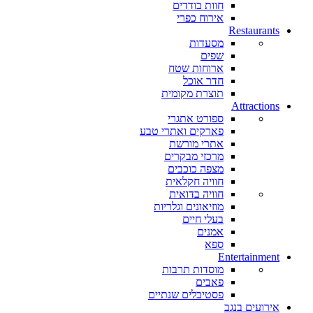
חוות בודדים
אירוח כפרי
Restaurants
מסעדות
שפים
ארוחות שטח
חדר אוכל
תוצרת מקומית
Attractions
ספורט אתגרי
פארקים ואתרי טבע
אתרי מורשת
מרכזי מבקרים
מצפה כוכבים
חוויה חקלאית
חוויה בדואית
מוזיאונים וגלריות
בעלי חיים
אמנים
ספא
Entertainment
מוסדות תרבות
פאבים
פסטיבלים שנתיים
אירועים בנגב