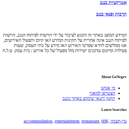
אטרקציות בנגב
תרבות ופנאי בנגב
המידע המוצג באתר זה הונגש לציבור על ידי הרשות לפיתוח הנגב, הרשות
לפיתוח הנגב אינה אחרית על תקינות המידע ו/או קיום ותפעול האירועים,
אנו ממליצים לוודא שפרטי האירוע ו/או מידע על בתי העסק, שעות
פעילות ומיקום עדכנים ישירות מול מפעיל של כל אירוע / בית עסק. ט.ל.ח
About GoNegev
מי אנחנו
הצטרפו למאגר
תקנון ותנאי שימוש באתר גונגב
Latest Searches
עין-חצבה
,
606
,
restaurant
,
entertainment
,
accommodation