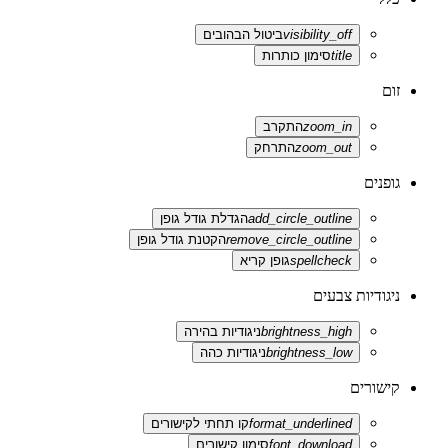
visibility_off
ביטול הבהובים
title
סימון כותרות
זום
zoom_in
התקרב
zoom_out
התרחק
גופנים
add_circle_outline
הגדלת גודל גופן
remove_circle_outline
הקטנת גודל גופן
spellcheck
גופן קריא
ניגודיות צבעים
brightness_high
ניגודיות בהירה
brightness_low
ניגודיות כהה
קישורים
format_underlined
קו תחתי לקישורים
font_download
סימון קישורים