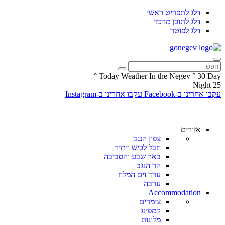
דלג לתפריט ראשי
דלג לתוכן מרכזי
דלג לפוטר
°
Today Weather In the Negev
°
30
Day
Night
25
עקבו אחרינו ב-Facebook
עקבו אחרינו ב-Instagram
אזורים
צפון הנגב
חבל לכיש ויתיר
באר שבע והסביבה
הר הנגב
ערד וים המלח
ערבה
Accommodation
צימרים
קמפינג
מלונות