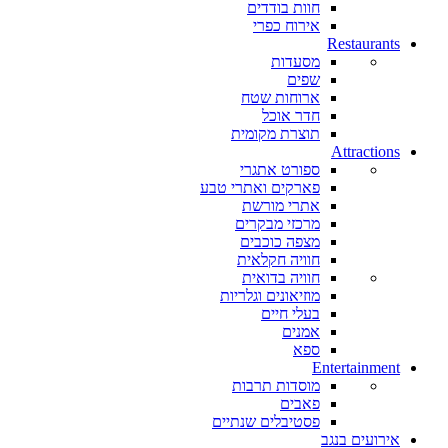
חוות בודדים
אירוח כפרי
Restaurants
מסעדות
שפים
ארוחות שטח
חדר אוכל
תוצרת מקומית
Attractions
ספורט אתגרי
פארקים ואתרי טבע
אתרי מורשת
מרכזי מבקרים
מצפה כוכבים
חוויה חקלאית
חוויה בדואית
מוזיאונים וגלריות
בעלי חיים
אמנים
ספא
Entertainment
מוסדות תרבות
פאבים
פסטיבלים שנתיים
אירועים בנגב