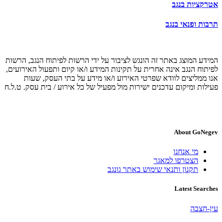
אטרקציות בנגב
תרבות ופנאי בנגב
המידע המוצג באתר זה הונגש לציבור על ידי הרשות לפיתוח הנגב, הרשות
לפיתוח הנגב אינה אחרית על תקינות המידע ו/או קיום ותפעול האירועים,
אנו ממליצים לוודא שפרטי האירוע ו/או מידע על בתי העסק, שעות
פעילות ומיקום עדכנים ישירות מול מפעיל של כל אירוע / בית עסק. ט.ל.ח
About GoNegev
מי אנחנו
הצטרפו למאגר
תקנון ותנאי שימוש באתר גונגב
Latest Searches
עין-חצבה