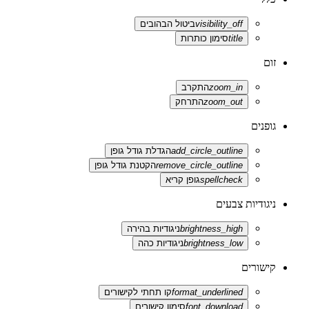
visibility_off
ביטול הבהובים
title
סימון כותרות
זום
zoom_in
התקרב
zoom_out
התרחק
גופנים
add_circle_outline
הגדלת גודל גופן
remove_circle_outline
הקטנת גודל גופן
spellcheck
גופן קריא
ניגודיות צבעים
brightness_high
ניגודיות בהירה
brightness_low
ניגודיות כהה
קישורים
format_underlined
קו תחתי לקישורים
font_download
סימון קישורים