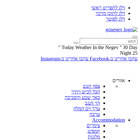
דלג לתפריט ראשי
דלג לתוכן מרכזי
דלג לפוטר
°
Today Weather In the Negev
°
30
Day
Night
25
עקבו אחרינו ב-Facebook
עקבו אחרינו ב-Instagram
אזורים
צפון הנגב
חבל לכיש ויתיר
באר שבע והסביבה
הר הנגב
ערד וים המלח
ערבה
Accommodation
צימרים
קמפינג
מלונות