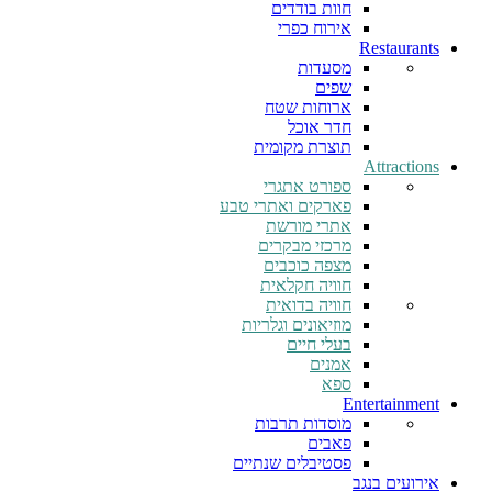
חוות בודדים
אירוח כפרי
Restaurants
מסעדות
שפים
ארוחות שטח
חדר אוכל
תוצרת מקומית
Attractions
ספורט אתגרי
פארקים ואתרי טבע
אתרי מורשת
מרכזי מבקרים
מצפה כוכבים
חוויה חקלאית
חוויה בדואית
מוזיאונים וגלריות
בעלי חיים
אמנים
ספא
Entertainment
מוסדות תרבות
פאבים
פסטיבלים שנתיים
אירועים בנגב