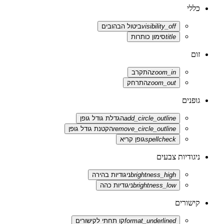
כללי
visibility_off
ביטול הבהובים
title
סימון כותרות
זום
zoom_in
התקרב
zoom_out
התרחק
גופנים
add_circle_outline
הגדלת גודל גופן
remove_circle_outline
הקטנת גודל גופן
spellcheck
גופן קריא
ניגודיות צבעים
brightness_high
ניגודיות בהירה
brightness_low
ניגודיות כהה
קישורים
format_underlined
קו תחתי לקישורים