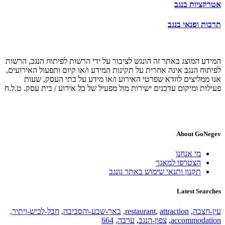
אטרקציות בנגב
תרבות ופנאי בנגב
המידע המוצג באתר זה הונגש לציבור על ידי הרשות לפיתוח הנגב, הרשות
לפיתוח הנגב אינה אחרית על תקינות המידע ו/או קיום ותפעול האירועים,
אנו ממליצים לוודא שפרטי האירוע ו/או מידע על בתי העסק, שעות
פעילות ומיקום עדכנים ישירות מול מפעיל של כל אירוע / בית עסק. ט.ל.ח
About GoNegev
מי אנחנו
הצטרפו למאגר
תקנון ותנאי שימוש באתר גונגב
Latest Searches
עין-חצבה
,
attraction
,
restaurant
,
באר-שבע-והסביבה
,
חבל-לכיש-ויתיר
,
accommodation
,
צפון-הנגב
,
ערבה
,
664