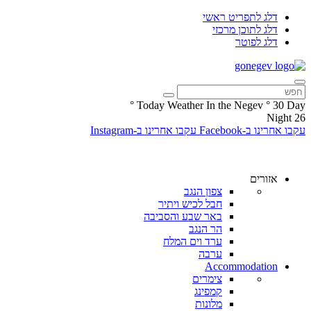
דלג לתפריט ראשי
דלג לתוכן מרכזי
דלג לפוטר
°
Today Weather In the Negev
°
30
Day
Night
26
עקבו אחרינו ב-Facebook
עקבו אחרינו ב-Instagram
אזורים
צפון הנגב
חבל לכיש ויתיר
באר שבע והסביבה
הר הנגב
ערד וים המלח
ערבה
Accommodation
צימרים
קמפינג
מלונות