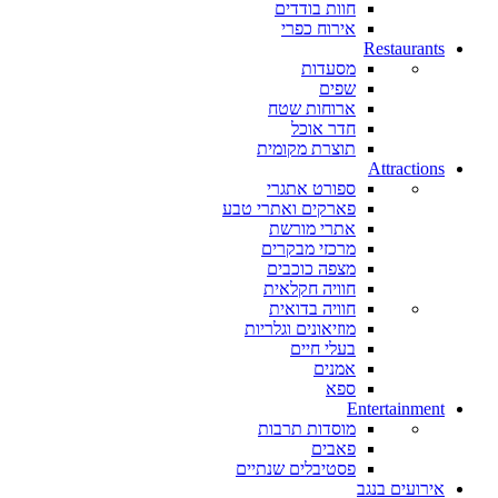
חוות בודדים
אירוח כפרי
Restaurants
מסעדות
שפים
ארוחות שטח
חדר אוכל
תוצרת מקומית
Attractions
ספורט אתגרי
פארקים ואתרי טבע
אתרי מורשת
מרכזי מבקרים
מצפה כוכבים
חוויה חקלאית
חוויה בדואית
מוזיאונים וגלריות
בעלי חיים
אמנים
ספא
Entertainment
מוסדות תרבות
פאבים
פסטיבלים שנתיים
אירועים בנגב