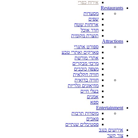
אירוח כפרי
Restaurants
מסעדות
שפים
ארוחות שטח
חדר אוכל
תוצרת מקומית
Attractions
ספורט אתגרי
פארקים ואתרי טבע
אתרי מורשת
מרכזי מבקרים
מצפה כוכבים
חוויה חקלאית
חוויה בדואית
מוזיאונים וגלריות
בעלי חיים
אמנים
ספא
Entertainment
מוסדות תרבות
פאבים
פסטיבלים שנתיים
אירועים בנגב
צור קשר