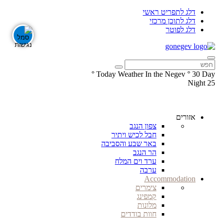
דלג לתפריט ראשי
דלג לתוכן מרכזי
דלג לפוטר
°
Today Weather In the Negev
°
30
Day
Night
25
עקבו
עקבו
אחרינו
אחרינו
ב-
ב-
אזורים
Facebook
Instagram
צפון הנגב
חבל לכיש ויתיר
באר שבע והסביבה
הר הנגב
ערד וים המלח
ערבה
Accommodation
צימרים
קמפינג
מלונות
חוות בודדים