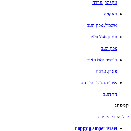
עין יהב,
ערבה
ראקויה
אשכול,
צפון הנגב
פינוק אצל פינק
צפון הנגב
רותמס גסט האוס
פארן,
ערבה
אירוחם צימר בירוחם
הר הנגב
קמפינג
לכל אתרי הקמפינג
happy glamper israel