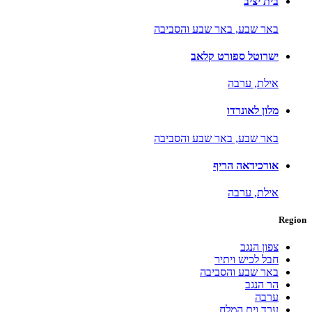
בית יציב
באר שבע,
באר שבע והסביבה
ישרוטל ספורט קלאב
אילת,
ערבה
מלון לאונרדו
באר שבע,
באר שבע והסביבה
אורכידאה הריף
אילת,
ערבה
Region
צפון הנגב
חבל לכיש ויתיר
באר שבע והסביבה
הר הנגב
ערבה
ערד וים המלח