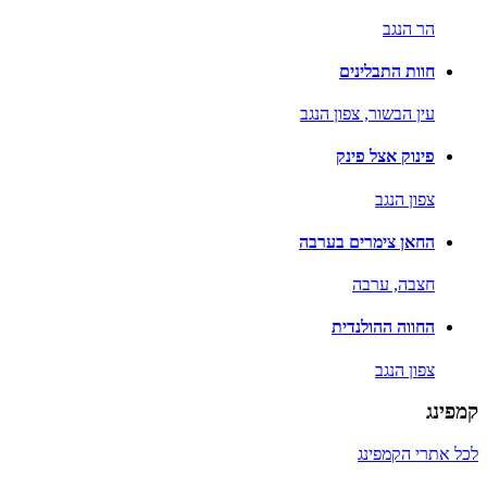
הר הנגב
חוות התבלינים
עין הבשור,
צפון הנגב
פינוק אצל פינק
צפון הנגב
החאן צימרים בערבה
חצבה,
ערבה
החווה ההולנדית
צפון הנגב
קמפינג
לכל אתרי הקמפינג