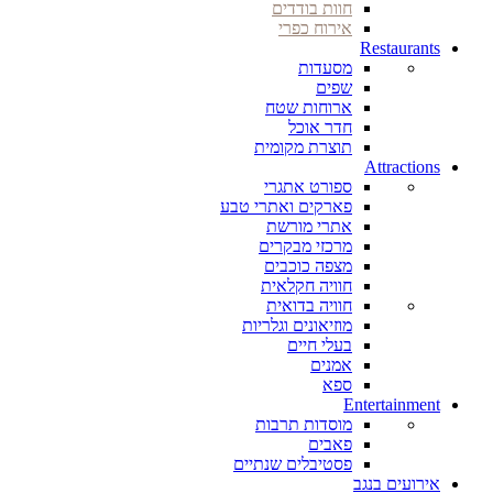
חוות בודדים
אירוח כפרי
Restaurants
מסעדות
שפים
ארוחות שטח
חדר אוכל
תוצרת מקומית
Attractions
ספורט אתגרי
פארקים ואתרי טבע
אתרי מורשת
מרכזי מבקרים
מצפה כוכבים
חוויה חקלאית
חוויה בדואית
מוזיאונים וגלריות
בעלי חיים
אמנים
ספא
Entertainment
מוסדות תרבות
פאבים
פסטיבלים שנתיים
אירועים בנגב