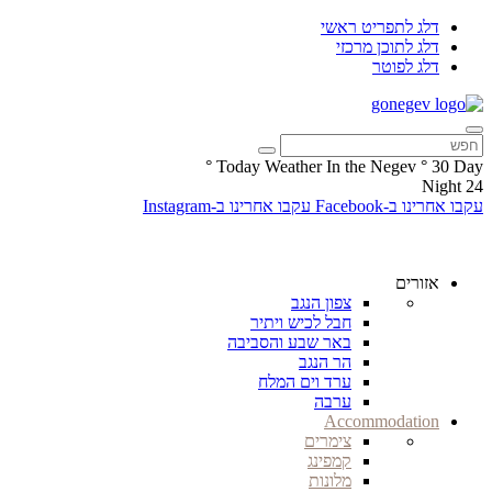
דלג לתפריט ראשי
דלג לתוכן מרכזי
דלג לפוטר
°
Today Weather In the Negev
°
30
Day
Night
24
עקבו אחרינו ב-Facebook
עקבו אחרינו ב-Instagram
אזורים
צפון הנגב
חבל לכיש ויתיר
באר שבע והסביבה
הר הנגב
ערד וים המלח
ערבה
Accommodation
צימרים
קמפינג
מלונות