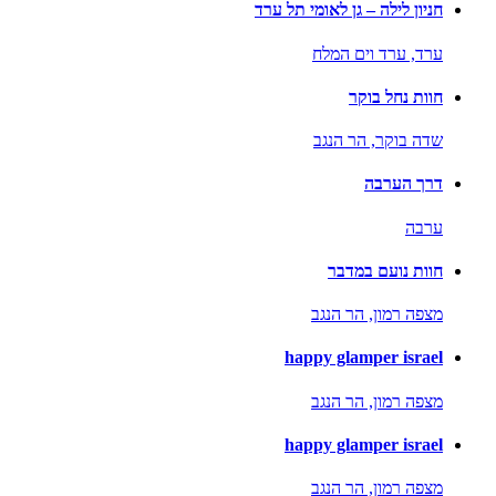
חניון לילה – גן לאומי תל ערד
ערד,
ערד וים המלח
חוות נחל בוקר
שדה בוקר,
הר הנגב
דרך הערבה
ערבה
חוות נועם במדבר
מצפה רמון,
הר הנגב
happy glamper israel
מצפה רמון,
הר הנגב
happy glamper israel
מצפה רמון,
הר הנגב