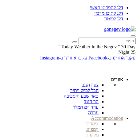
דלג לתפריט ראשי
דלג לתוכן מרכזי
דלג לפוטר
°
Today Weather In the Negev
°
30
Day
Night
25
עקבו אחרינו ב-Facebook
עקבו אחרינו ב-Instagram
אזורים
צפון הנגב
חבל לכיש ויתיר
באר שבע והסביבה
הר הנגב
ערד וים המלח
ערבה
Accommodation
צימרים
קמפינג
מלונות