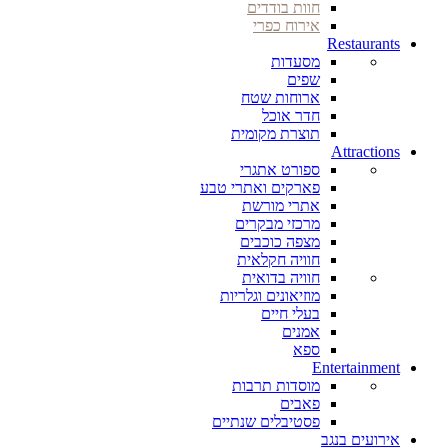
חוות בודדים
אירוח כפרי
Restaurants
מסעדות
שפים
ארוחות שטח
חדר אוכל
תוצרת מקומית
Attractions
ספורט אתגרי
פארקים ואתרי טבע
אתרי מורשת
מרכזי מבקרים
מצפה כוכבים
חוויה חקלאית
חוויה בדואית
מוזיאונים וגלריות
בעלי חיים
אמנים
ספא
Entertainment
מוסדות תרבות
פאבים
פסטיבלים שנתיים
אירועים בנגב