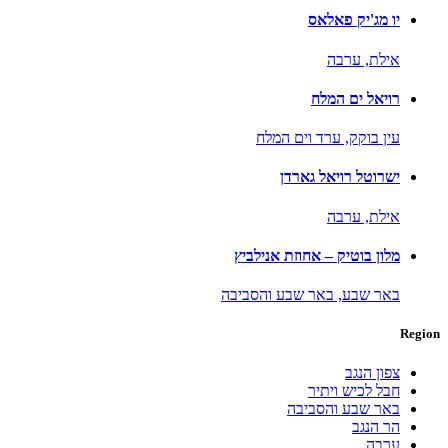
יו מג'יק פאלאס
אילת,
ערבה
רויאל ים המלח
עין בוקק,
ערד וים המלח
ישרוטל רויאל גארדן
אילת,
ערבה
מלון בוטיק – אחוזת אנילביץ
באר שבע,
באר שבע והסביבה
Region
צפון הנגב
חבל לכיש ויתיר
באר שבע והסביבה
הר הנגב
ערבה