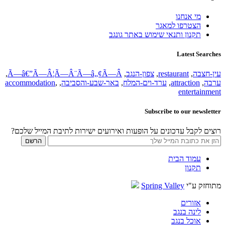
מי אנחנו
הצטרפו למאגר
תקנון ותנאי שימוש באתר גונגב
Latest Searches
עין-חצבה
,
restaurant
,
צפון-הנגב
,
Ã—â€”Ã—Â¦Ã—Â¨Ã—â„¢Ã—Â
,
ערבה
,
attraction
,
ערד-וים-המלח
,
באר-שבע-והסביבה
,
,
accommodation
entertainment
Subscribe to our newsletter
רוצים לקבל עדכונים על הופעות ואירועים ישירות לתיבת המייל שלכם?
עמוד הבית
תקנון
מתוחזק ע"י
Spring Valley
אזורים
לינה בנגב
אוכל בנגב