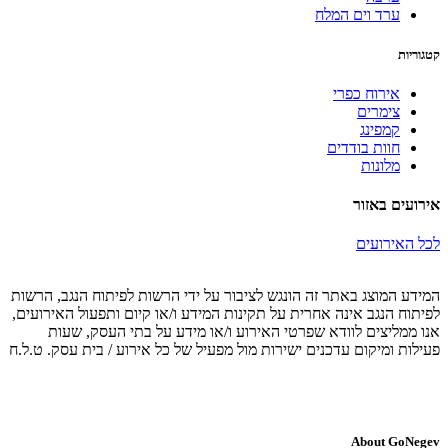
ערד וים המלח
קטגוריות
אירוח כפרי
צימרים
קמפינג
חוות בודדים
מלונות
אירועים באזור
לכל האירועים
המידע המוצג באתר זה הונגש לציבור על ידי הרשות לפיתוח הנגב, הרשות
לפיתוח הנגב אינה אחרית על תקינות המידע ו/או קיום ותפעול האירועים,
אנו ממליצים לוודא שפרטי האירוע ו/או מידע על בתי העסק, שעות
פעילות ומיקום עדכנים ישירות מול מפעיל של כל אירוע / בית עסק. ט.ל.ח
About GoNegev