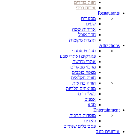
חוות בודדים
אירוח כפרי
Restaurants
מסעדות
שפים
ארוחות שטח
חדר אוכל
תוצרת מקומית
Attractions
ספורט אתגרי
פארקים ואתרי טבע
אתרי מורשת
מרכזי מבקרים
מצפה כוכבים
חוויה חקלאית
חוויה בדואית
מוזיאונים וגלריות
בעלי חיים
אמנים
ספא
Entertainment
מוסדות תרבות
פאבים
פסטיבלים שנתיים
אירועים בנגב