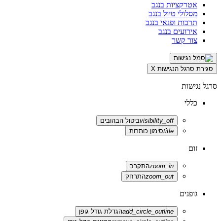
אטרקציות בנגב
מסלולי טיול בנגב
תרבות ופנאי בנגב
אירועים בנגב
צור קשר
סגירת סרגל הנגישות
X
סרגל נגישות
כללי
visibility_off
ביטול הבהובים
title
סימון כותרות
זום
zoom_in
התקרב
zoom_out
התרחק
גופנים
add_circle_outline
הגדלת גודל גופן