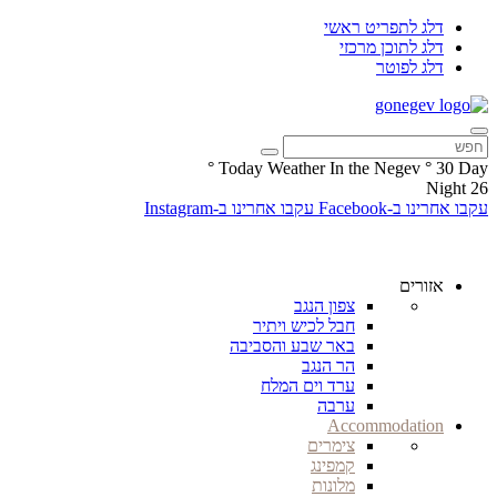
דלג לתפריט ראשי
דלג לתוכן מרכזי
דלג לפוטר
°
Today Weather In the Negev
°
30
Day
Night
26
עקבו אחרינו ב-Facebook
עקבו אחרינו ב-Instagram
אזורים
צפון הנגב
חבל לכיש ויתיר
באר שבע והסביבה
הר הנגב
ערד וים המלח
ערבה
Accommodation
צימרים
קמפינג
מלונות