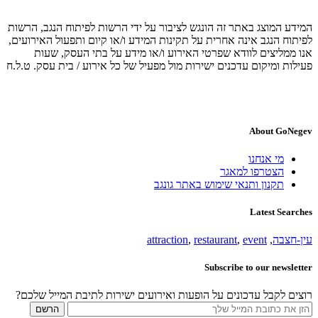
המידע המוצג באתר זה הונגש לציבור על ידי הרשות לפיתוח הנגב, הרשות
לפיתוח הנגב אינה אחרית על תקינות המידע ו/או קיום ותפעול האירועים,
אנו ממליצים לוודא שפרטי האירוע ו/או מידע על בתי העסק, שעות
פעילות ומיקום עדכנים ישירות מול מפעיל של כל אירוע / בית עסק. ט.ל.ח
About GoNegev
מי אנחנו
הצטרפו למאגר
תקנון ותנאי שימוש באתר גונגב
Latest Searches
עין-חצבה
,
event
,
restaurant
,
attraction
Subscribe to our newsletter
רוצים לקבל עדכונים על הופעות ואירועים ישירות לתיבת המייל שלכם?