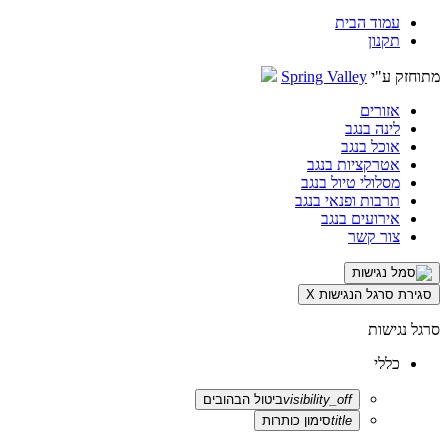
עמוד הבית
תקנון
מתוחזק ע"י
Spring Valley
אזורים
לינה בנגב
אוכל בנגב
אטרקציות בנגב
מסלולי טיול בנגב
תרבות ופנאי בנגב
אירועים בנגב
צור קשר
סגירת סרגל הנגישות
X
סרגל נגישות
כללי
visibility_off
ביטול הבהובים
title
סימון כותרות