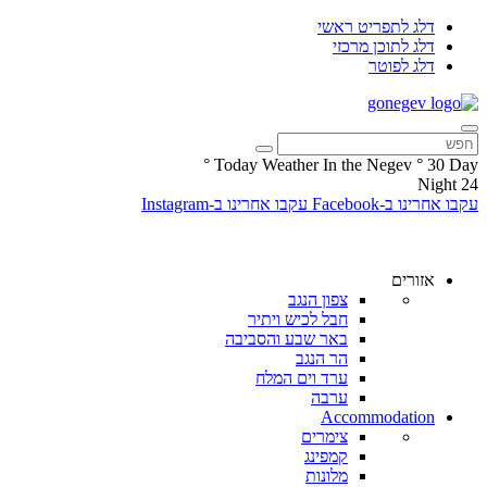
דלג לתפריט ראשי
דלג לתוכן מרכזי
דלג לפוטר
°
Today Weather In the Negev
°
30
Day
Night
24
עקבו אחרינו ב-Facebook
עקבו אחרינו ב-Instagram
אזורים
צפון הנגב
חבל לכיש ויתיר
באר שבע והסביבה
הר הנגב
ערד וים המלח
ערבה
Accommodation
צימרים
קמפינג
מלונות