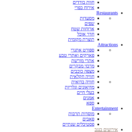
חוות בודדים
אירוח כפרי
Restaurants
מסעדות
שפים
ארוחות שטח
חדר אוכל
תוצרת מקומית
Attractions
ספורט אתגרי
פארקים ואתרי טבע
אתרי מורשת
מרכזי מבקרים
מצפה כוכבים
חוויה חקלאית
חוויה בדואית
מוזיאונים וגלריות
בעלי חיים
אמנים
ספא
Entertainment
מוסדות תרבות
פאבים
פסטיבלים שנתיים
אירועים בנגב