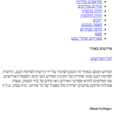
מוזיאונים וגלריות
סיורים מודרכים
חוויה בדואית
חוויה חקלאית
יקבים
מצפה כוכבים
מרכזי מבקרים
ספא
פארקים ואתרי טבע
אירועים באזור
לכל האירועים
המידע המוצג באתר זה הונגש לציבור על ידי הרשות לפיתוח הנגב, הרשות
לפיתוח הנגב אינה אחרית על תקינות המידע ו/או קיום ותפעול האירועים,
אנו ממליצים לוודא שפרטי האירוע ו/או מידע על בתי העסק, שעות
פעילות ומיקום עדכנים ישירות מול מפעיל של כל אירוע / בית עסק. ט.ל.ח
About GoNegev