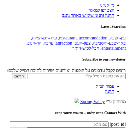
מי אנחנו
הצטרפו למאגר
תקנון ותנאי שימוש באתר גונגב
Latest Searches
עין-חצבה
,
accommodation
,
restaurant
,
ערד-וים-המלח
,
באר-שבע-והסביבה
,
צפון-הנגב
,
attraction
,
ערבה
,
הר-הנגב
,
entertainment
,
חבל-לכיש-ויתיר
Subscribe to our newsletter
רוצים לקבל עדכונים על הופעות ואירועים ישירות לתיבת המייל שלכם?
עמוד הבית
תקנון
מתוחזק ע"י
Spring Valley
Contact With קרקס קלאס – סדנאות ומופעי קרקס
[post_id]