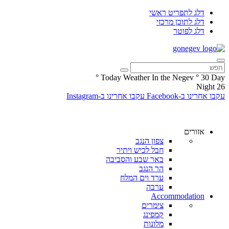
דלג לתפריט ראשי
דלג לתוכן מרכזי
דלג לפוטר
°
Today Weather In the Negev
°
30
Day
Night
26
עקבו אחרינו ב-Facebook
עקבו אחרינו ב-Instagram
אזורים
צפון הנגב
חבל לכיש ויתיר
באר שבע והסביבה
הר הנגב
ערד וים המלח
ערבה
Accommodation
צימרים
קמפינג
מלונות