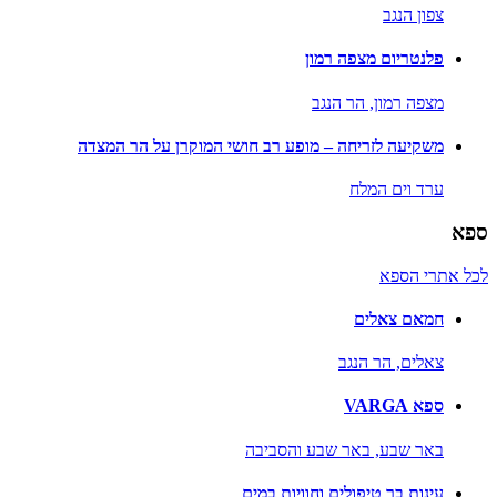
צפון הנגב
פלנטריום מצפה רמון
מצפה רמון,
הר הנגב
משקיעה לזריחה – מופע רב חושי המוקרן על הר המצדה
ערד וים המלח
ספא
לכל אתרי הספא
חמאם צאלים
צאלים,
הר הנגב
ספא VARGA
באר שבע,
באר שבע והסביבה
עינות בר טיפולים וחוויות במים