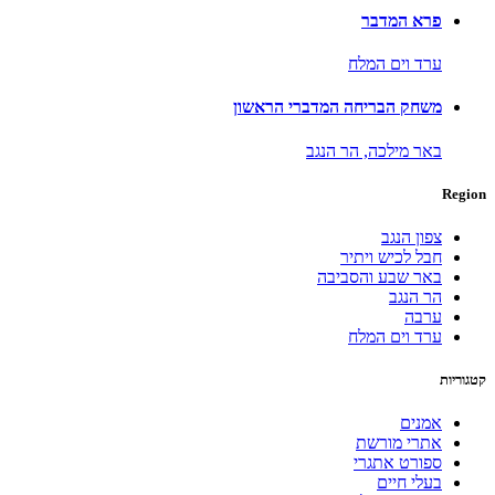
פרא המדבר
ערד וים המלח
משחק הבריחה המדברי הראשון
באר מילכה,
הר הנגב
Region
צפון הנגב
חבל לכיש ויתיר
באר שבע והסביבה
הר הנגב
ערבה
ערד וים המלח
קטגוריות
אמנים
אתרי מורשת
ספורט אתגרי
בעלי חיים