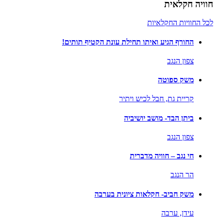
חוויה חקלאית
לכל החוויות החקלאיות
החורף הגיע ואיתו תחילת עונת הקטיף תותים!
צפון הנגב
משק ספוטה
קריית גת,
חבל לכיש ויתיר
ביתן הבד- מושב יושיביה
צפון הנגב
חי נגב – חוויה מדברית
הר הנגב
משק חביב- חקלאות ציונית בערבה
עידן,
ערבה