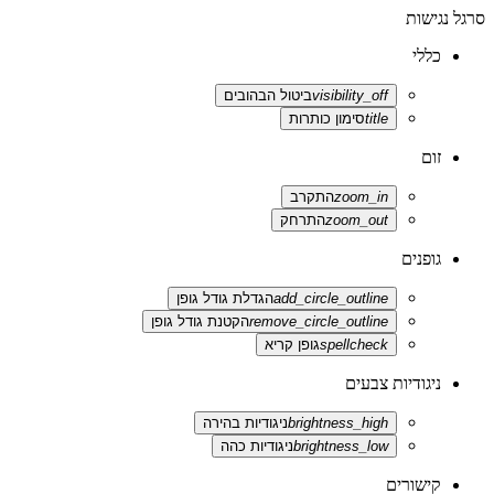
סרגל נגישות
כללי
visibility_off
ביטול הבהובים
title
סימון כותרות
זום
zoom_in
התקרב
zoom_out
התרחק
גופנים
add_circle_outline
הגדלת גודל גופן
remove_circle_outline
הקטנת גודל גופן
spellcheck
גופן קריא
ניגודיות צבעים
brightness_high
ניגודיות בהירה
brightness_low
ניגודיות כהה
קישורים