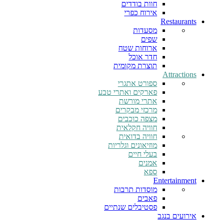
חוות בודדים
אירוח כפרי
Restaurants
מסעדות
שפים
ארוחות שטח
חדר אוכל
תוצרת מקומית
Attractions
ספורט אתגרי
פארקים ואתרי טבע
אתרי מורשת
מרכזי מבקרים
מצפה כוכבים
חוויה חקלאית
חוויה בדואית
מוזיאונים וגלריות
בעלי חיים
אמנים
ספא
Entertainment
מוסדות תרבות
פאבים
פסטיבלים שנתיים
אירועים בנגב