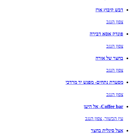
דבש קיבוץ ארז
צפון הנגב
פונדק אסא דבירה
צפון הנגב
בחצר של אורה
צפון הנגב
מסעדת נתחים- מפגש יד מרדכי
צפון הנגב
Coffee bar- אל היען
עין הבשור,
צפון הנגב
אצל סיגלית בחצר