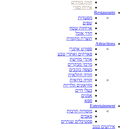
חוות בודדים
אירוח כפרי
Restaurants
מסעדות
שפים
ארוחות שטח
חדר אוכל
תוצרת מקומית
Attractions
ספורט אתגרי
פארקים ואתרי טבע
אתרי מורשת
מרכזי מבקרים
מצפה כוכבים
חוויה חקלאית
חוויה בדואית
מוזיאונים וגלריות
בעלי חיים
אמנים
ספא
Entertainment
מוסדות תרבות
פאבים
פסטיבלים שנתיים
אירועים בנגב