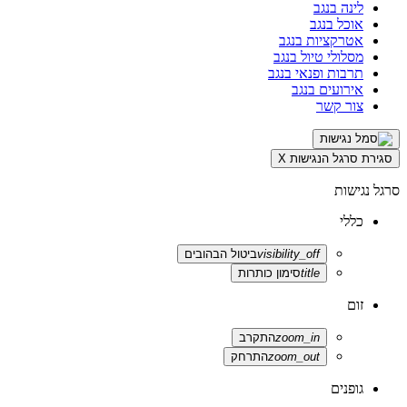
לינה בנגב
אוכל בנגב
אטרקציות בנגב
מסלולי טיול בנגב
תרבות ופנאי בנגב
אירועים בנגב
צור קשר
סגירת סרגל הנגישות
X
סרגל נגישות
כללי
visibility_off
ביטול הבהובים
title
סימון כותרות
זום
zoom_in
התקרב
zoom_out
התרחק
גופנים