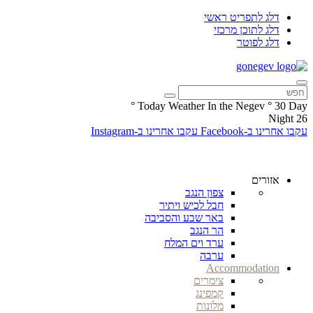
דלג לתפריט ראשי
דלג לתוכן מרכזי
דלג לפוטר
°
Today Weather In the Negev
°
30
Day
Night
26
עקבו אחרינו ב-Facebook
עקבו אחרינו ב-Instagram
אזורים
צפון הנגב
חבל לכיש ויתיר
באר שבע והסביבה
הר הנגב
ערד וים המלח
ערבה
Accommodation
צימרים
קמפינג
מלונות