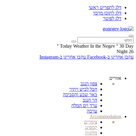
דלג לתפריט ראשי
דלג לתוכן מרכזי
דלג לפוטר
°
Today Weather In the Negev
°
30
Day
Night
26
עקבו אחרינו ב-Facebook
עקבו אחרינו ב-Instagram
אזורים
צפון הנגב
חבל לכיש ויתיר
באר שבע והסביבה
הר הנגב
ערד וים המלח
ערבה
Accommodation
צימרים
קמפינג
מלונות