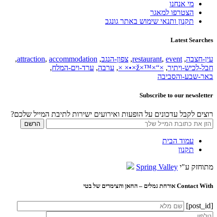
מי אנחנו
הצטרפו למאגר
תקנון ותנאי שימוש באתר גונגב
Latest Searches
עין-חצבה
,
event
,
restaurant
,
צפון-הנגב
,
accommodation
,
attraction
,
חבל-לכיש-ויתיר
,
×“×™×ž×•× ×
,
ערבה
,
ערד-וים-המלח
,
באר-שבע-והסביבה
Subscribe to our newsletter
רוצים לקבל עדכונים על הופעות ואירועים ישירות לתיבת המייל שלכם?
עמוד הבית
תקנון
מתוחזק ע"י
Spring Valley
Contact With אורחת גמלים – החאן והצימרים של בטי
[post_id]