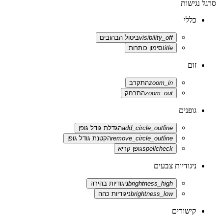
סרגל נגישות
כללי
visibility_off
ביטול הבהובים
title
סימון כותרות
זום
zoom_in
התקרב
zoom_out
התרחק
גופנים
add_circle_outline
הגדלת גודל גופן
remove_circle_outline
הקטנת גודל גופן
spellcheck
גופן קריא
ניגודיות צבעים
brightness_high
ניגודיות בהירה
brightness_low
ניגודיות כהה
קישורים