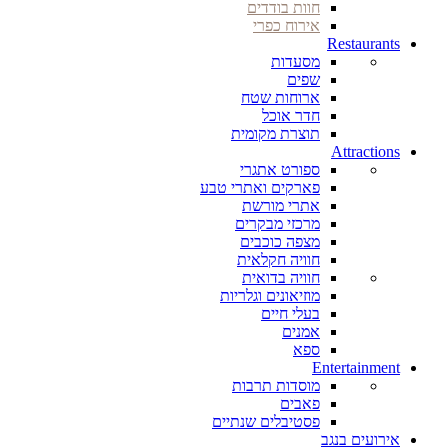
חוות בודדים
אירוח כפרי
Restaurants
מסעדות
שפים
ארוחות שטח
חדר אוכל
תוצרת מקומית
Attractions
ספורט אתגרי
פארקים ואתרי טבע
אתרי מורשת
מרכזי מבקרים
מצפה כוכבים
חוויה חקלאית
חוויה בדואית
מוזיאונים וגלריות
בעלי חיים
אמנים
ספא
Entertainment
מוסדות תרבות
פאבים
פסטיבלים שנתיים
אירועים בנגב