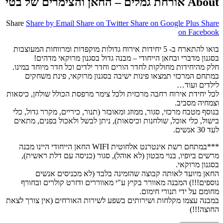
About אורחת גמלים – החאן והצימרים של בטי
Share
Share by Email
Share on Twitter
Share on Google Plus
Share
on Facebook
בואו להתארח ב- 5 יחידות אירוח גדולות מוקפדות ומרווחות המעוצבות
בסגנון מדברי ובחאן הייחודי – מבנה גדול בסגנון מרוקאי מדהים!
חלק מהיחידות מחולקות לחדר הורים וחדר ילדים וכל חדר מיוחד במינו.
במתחם המרכזי תמצאו פינות ישיבה בסגנון מרוקאי, פינת משחקים
לילדים ועוד…
לכל יחידת אירוח רחבה מרכזית ולכל צימר מרפסת הכולל שולחן, כיסאות
וצמחיה מסביב.
בנוסף מטבח מרכזי, סגור, ממוזג ומאובזר (תנור, כיריים, מקרר גדול, כלי
בישול, כלי אוכל, שולחנות וכיסאות), ניתן לבשל ולאכול בפנים, מתאים
לעד 30 אנשים.
***במתחם רשת אינטרנט אלחוטית WIFI החאן הייחודי היינו מבנה
מרשים ביופיו, בנוי מבטון (לא אוהל), סגור (כניסה עם דלת ראשית),
בסגנון מרוקאי.
החאן מיועד לאותה קבוצה שהזמינה בלבד (לא מכניסים אנשים
נוספים!!!) המבנה מאוורר בקיץ ע"י מאווררים ודזרט קולרים ובחורף
מחומם על ידי תנורי חימום.
במבנה עצמו מקלחות ושירותים בשפע לשירות האורחים (אין צורך לצאת
החוצה!!!)