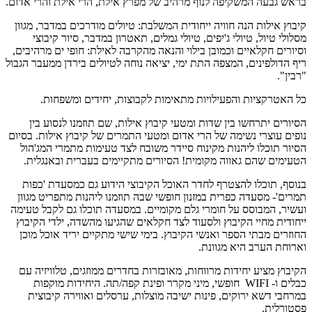
בראש גבעה המשקיפה לנוף מרהיב של מפרץ אילת, הרי אילת והרי אדום.
קיבוץ אילות הנה חוויה ייחודית המשלבת: טיולים מודרכים במדבר, מגוון
מסלולי טיול, טיולי ג'יפים, טיולי גמלים, תאטרון במדבר, סיור קיבוצי
וסיורים חקלאיים וכמובן בילוי והנאה מהקרבה לאילת: חופי ים מרהיבים,
ריף הדולפינים, המצפה התת ימי, יציאה נוחה לטיולים בירדן ממעבר הגבול
"רבין".
כל האטרקציות והפעילויות מתאימות לקבוצות, יחידים ומשפחות.
הסיורים יתרחשו בין שדות ומטעי קיבוץ אילות, שם תוזמנו לנסוע בין
נופים עוצרי נשימה של הרי אדום ומטעי התמרים של קיבוץ אילות. בסיום
הסיור תוכלו ליהנות מקינוח סיידר משובח לצד טעימות מתמרי המג'הול
הטעימים שהם גאווה מקומית! הסיורים מתקיימים בעברית ובאנגלית.
בנוסף, תוכלו להצטרף לחדר האוכל הקיבוצי הידוע גם כמסעדת 'כפות
תמרים'- מסעדה כפרית במזנון חופשי שבה תוזמנו ליהנות מתפריט מגוון
ועשיר, המבוסס על חומרי גלם מקומיים. במסעדה תוכלו גם לקבל טעימה
ייחודית מחיי הקיבוץ ולסעוד לצד חקלאים שהגיעו מהשדה, ילדי הקיבוץ
החוזרים מבתי הספר ואנשי הקיבוץ. בימי שישי מתקיים יריד אוכל מוכן
וארוחת הערב היא מגוונת.
הקיבוץ מציע יחידות מרווחות, מאובזרות בחדרים ממוזגים, טלוויזיה עם
כבלים ו- WIFI חופשי, מיני מקרר ופינת קפה/תה. היחידות מוקפות
במרחבי דשא ירוקים, פינות ישיבה מוצלות, ערסלים ואווירה קיבוצית
פסטורלית.