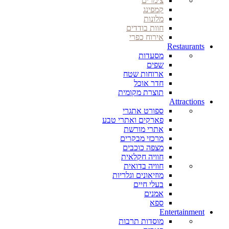
צימרים
קמפינג
מלונות
חוות בודדים
אירוח כפרי
Restaurants
מסעדות
שפים
ארוחות שטח
חדר אוכל
תוצרת מקומית
Attractions
ספורט אתגרי
פארקים ואתרי טבע
אתרי מורשת
מרכזי מבקרים
מצפה כוכבים
חוויה חקלאית
חוויה בדואית
מוזיאונים וגלריות
בעלי חיים
אמנים
ספא
Entertainment
מוסדות תרבות