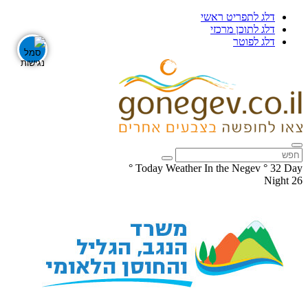
דלג לתפריט ראשי
דלג לתוכן מרכזי
דלג לפוטר
°
Today Weather In the Negev
°
32
Day
Night
26
עקבו
עקבו
אחרינו
אחרינו
ב-
ב-
Facebook
Instagram