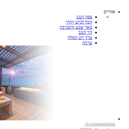
אזורים
צפון הנגב
חבל לכיש ויתיר
באר שבע והסביבה
הר הנגב
ערד וים המלח
ערבה
Accommodation