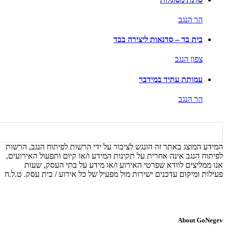
הר הנגב
בית בד – סדנאות ליצירה בבד
צפון הנגב
עמותת עתיד במידבר
הר הנגב
המידע המוצג באתר זה הונגש לציבור על ידי הרשות לפיתוח הנגב, הרשות
לפיתוח הנגב אינה אחרית על תקינות המידע ו/או קיום ותפעול האירועים,
אנו ממליצים לוודא שפרטי האירוע ו/או מידע על בתי העסק, שעות
פעילות ומיקום עדכנים ישירות מול מפעיל של כל אירוע / בית עסק. ט.ל.ח
About GoNegev