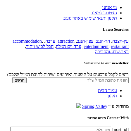
מי אנחנו
הצטרפו למאגר
תקנון ותנאי שימוש באתר גונגב
Latest Searches
עין-חצבה
,
הר-הנגב
,
צפון-הנגב
,
attraction
,
ערבה
,
,
accommodation
restaurant
,
entertainment
,
ערד-וים-המלח
,
חבל-לכיש-ויתיר
,
באר-שבע-והסביבה
Subscribe to our newsletter
רוצים לקבל עדכונים על הופעות ואירועים ישירות לתיבת המייל שלכם?
עמוד הבית
תקנון
מתוחזק ע"י
Spring Valley
Contact With אירוס המדבר
[post_id]