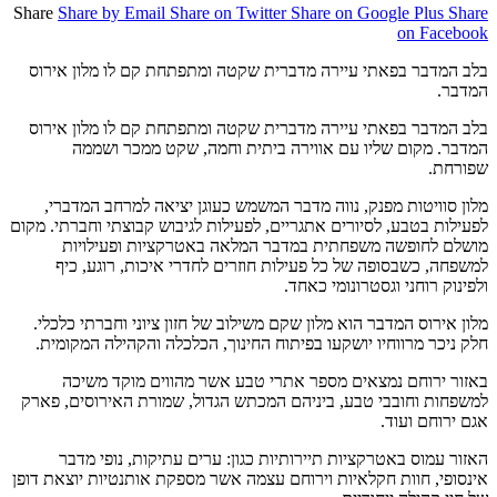
Share
Share by Email
Share on Twitter
Share on Google Plus
Share
on Facebook
בלב המדבר בפאתי עיירה מדברית שקטה ומתפתחת קם לו מלון אירוס
המדבר.
בלב המדבר בפאתי עיירה מדברית שקטה ומתפתחת קם לו מלון אירוס
המדבר. מקום שליו עם אווירה ביתית וחמה, שקט ממכר ושממה
שפורחת.
מלון סוויטות מפנק, נווה מדבר המשמש כעוגן יציאה למרחב המדברי,
לפעילות בטבע, לסיורים אתגריים, לפעילות לגיבוש קבוצתי וחברתי. מקום
מושלם לחופשה משפחתית במדבר המלאה באטרקציות ופעילויות
למשפחה, כשבסופה של כל פעילות חוזרים לחדרי איכות, רוגע, כיף
ולפינוק רוחני וגסטרונומי כאחד.
מלון אירוס המדבר הוא מלון שקם משילוב של חזון ציוני וחברתי כלכלי.
חלק ניכר מרווחיו יושקעו בפיתוח החינוך, הכלכלה והקהילה המקומית.
באזור ירוחם נמצאים מספר אתרי טבע אשר מהווים מוקד משיכה
למשפחות וחובבי טבע, ביניהם המכתש הגדול, שמורת האירוסים, פארק
אגם ירוחם ועוד.
האזור עמוס באטרקציות תיירותיות כגון: ערים עתיקות, נופי מדבר
אינסופי, חוות חקלאיות וירוחם עצמה אשר מספקת אותנטיות יוצאת דופן