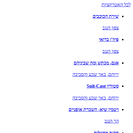
לכל האטרקציות
שירת הכוכבים
צפון הנגב
פיוז'ן בדואי
צפון הנגב
אגם, מכתש ומה שביניהם
ירוחם,
באר שבע והסביבה
סטודיו Suit-Case
ירוחם,
באר שבע והסביבה
ויטמין שיא- השכרת אופניים
הר הנגב
סדנת מסוגלות