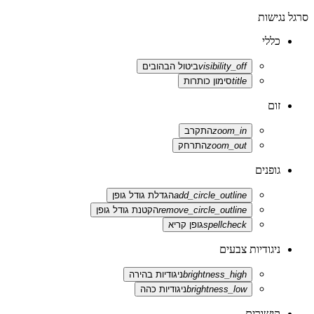
סרגל נגישות
כללי
visibility_off
ביטול הבהובים
title
סימון כותרות
זום
zoom_in
התקרב
zoom_out
התרחק
גופנים
add_circle_outline
הגדלת גודל גופן
remove_circle_outline
הקטנת גודל גופן
spellcheck
גופן קריא
ניגודיות צבעים
brightness_high
ניגודיות בהירה
brightness_low
ניגודיות כהה
קישורים