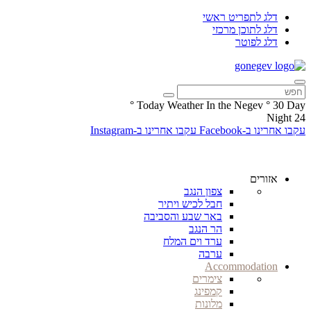
דלג לתפריט ראשי
דלג לתוכן מרכזי
דלג לפוטר
°
Today Weather In the Negev
°
30
Day
Night
24
עקבו אחרינו ב-Facebook
עקבו אחרינו ב-Instagram
אזורים
צפון הנגב
חבל לכיש ויתיר
באר שבע והסביבה
הר הנגב
ערד וים המלח
ערבה
Accommodation
צימרים
קמפינג
מלונות