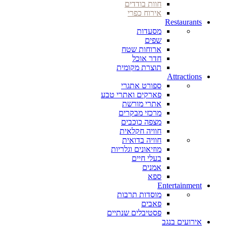
חוות בודדים
אירוח כפרי
Restaurants
מסעדות
שפים
ארוחות שטח
חדר אוכל
תוצרת מקומית
Attractions
ספורט אתגרי
פארקים ואתרי טבע
אתרי מורשת
מרכזי מבקרים
מצפה כוכבים
חוויה חקלאית
חוויה בדואית
מוזיאונים וגלריות
בעלי חיים
אמנים
ספא
Entertainment
מוסדות תרבות
פאבים
פסטיבלים שנתיים
אירועים בנגב