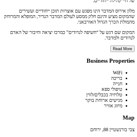
של חיי קהילה ייחודיים.
מלון אירוס המדבר הינו מפגש עם אוצרות תוכן ייחודיים ועשירים
שהמקום מציע והינם חלק ממסע לעולם המדבר הנדיר, המופלא והמרוחק
מהמולת הכרך הגדול האורבאני.
המקום שם דגש על “חשיפה לנדודים” כמרכז יציאה וחיבור של האדם
לנדודים ולמדבר.
Read More
Business Properties
WiFi
בריכה
חנייה
טיפולי ספא
טלויזיה בכבלים/לווין
מגישים ארוחת בוקר
מיזוג אוויר
Map
צבי בורנשטיין 88, ירוחם