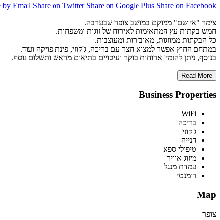
e by Email
Share on Twitter
Share on Google Plus
Share on Facebook
צימר "אי שם" ממוקם במושב צופר שבערבה.
חמש בקתות עץ המתאימות לאירוח של זוגות ומשפחות.
כל הבקתות ממוזגות, מאובזרות ומעוצבות.
במתחם החוץ אפשר למצוא חצר עם בריכה, ג'קוזי, פינת פויקה ועוד.
בנוסף, ניתן להזמין ארוחות בוקר ועיסויים בתיאום מראש ותשלום נוסף.
Read More
Business Properties
WiFi
בריכה
ג'קוזי
חנייה
טיפולי ספא
מיזוג אוויר
עמדת מנגל
רומנטי
Map
צופר