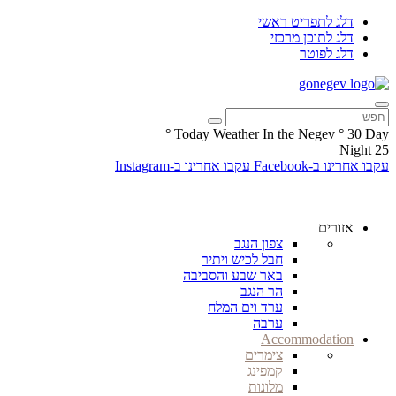
דלג לתפריט ראשי
דלג לתוכן מרכזי
דלג לפוטר
°
Today Weather In the Negev
°
30
Day
Night
25
עקבו אחרינו ב-Facebook
עקבו אחרינו ב-Instagram
אזורים
צפון הנגב
חבל לכיש ויתיר
באר שבע והסביבה
הר הנגב
ערד וים המלח
ערבה
Accommodation
צימרים
קמפינג
מלונות