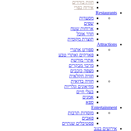
חוות בודדים
אירוח כפרי
Restaurants
מסעדות
שפים
ארוחות שטח
חדר אוכל
תוצרת מקומית
Attractions
ספורט אתגרי
פארקים ואתרי טבע
אתרי מורשת
מרכזי מבקרים
מצפה כוכבים
חוויה חקלאית
חוויה בדואית
מוזיאונים וגלריות
בעלי חיים
אמנים
ספא
Entertainment
מוסדות תרבות
פאבים
פסטיבלים שנתיים
אירועים בנגב