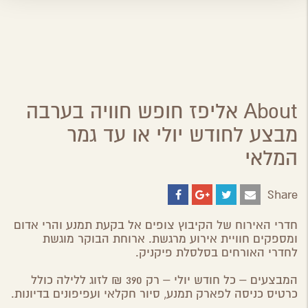
About אליפז חופש חוויה בערבה
מבצע לחודש יולי או עד גמר
המלאי
Share
Share
Share
Share
Share
on
on
on
by
ebook
Google
Twitter
Email
חדרי האירוח של הקיבוץ צופים אל בקעת תמנע והרי אדום
Plus
ומספקים חוויית אירוע מרגשת. ארוחת הבוקר מוגשת
לחדרי האורחים בסלסלת פיקניק.
המבצעים – כל חודש יולי – רק 390 ₪ לזוג ללילה כולל
כרטיס כניסה לפארק תמנע, סיור חקלאי ועפיפונים בדיונות.