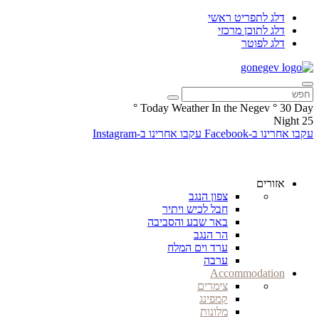
דלג לתפריט ראשי
דלג לתוכן מרכזי
דלג לפוטר
°
Today Weather In the Negev
°
30
Day
Night
25
עקבו אחרינו ב-Facebook
עקבו אחרינו ב-Instagram
אזורים
צפון הנגב
חבל לכיש ויתיר
באר שבע והסביבה
הר הנגב
ערד וים המלח
ערבה
Accommodation
צימרים
קמפינג
מלונות