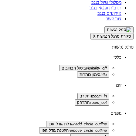
מסלולי טיול בנגב
תרבות ופנאי בנגב
אירועים בנגב
צור קשר
סגירת סרגל הנגישות
X
סרגל נגישות
כללי
visibility_off
ביטול הבהובים
title
סימון כותרות
זום
zoom_in
התקרב
zoom_out
התרחק
גופנים
add_circle_outline
הגדלת גודל גופן
remove_circle_outline
הקטנת גודל גופן