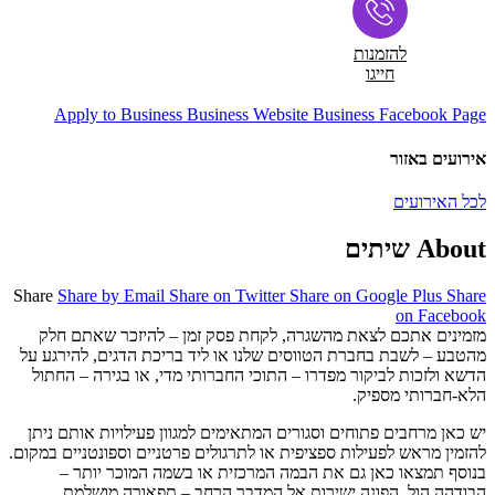
להזמנות
חייגו
Apply to Business
Business Website
Business Facebook Page
אירועים באזור
לכל האירועים
About שיתים
Share
Share by Email
Share on Twitter
Share on Google Plus
Share
on Facebook
מזמינים אתכם לצאת מהשגרה, לקחת פסק זמן – להיזכר שאתם חלק
מהטבע – לשבת בחברת הטווסים שלנו או ליד בריכת הדגים, להירגע על
הדשא ולזכות לביקור מפדרו – התוכי החברותי מדי, או בגירה – החתול
הלא-חברותי מספיק.
יש כאן מרחבים פתוחים וסגורים המתאימים למגוון פעילויות אותם ניתן
להזמין מראש לפעילות ספציפית או לתרגולים פרטניים וספונטניים במקום.
בנוסף תמצאו כאן גם את הבמה המרכזית או בשמה המוכר יותר –
הבודהה הול, הפונה ישירות אל המדבר הרחב – תפאורה מושלמת