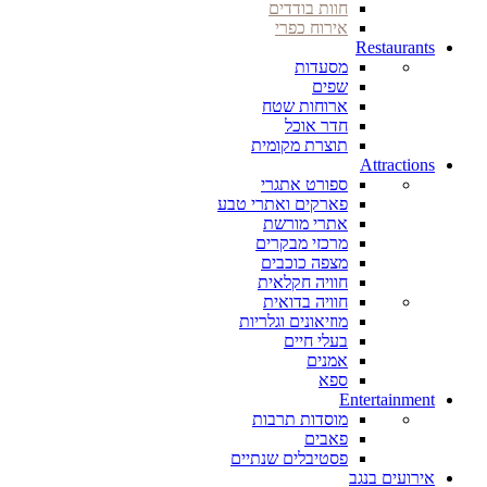
חוות בודדים
אירוח כפרי
Restaurants
מסעדות
שפים
ארוחות שטח
חדר אוכל
תוצרת מקומית
Attractions
ספורט אתגרי
פארקים ואתרי טבע
אתרי מורשת
מרכזי מבקרים
מצפה כוכבים
חוויה חקלאית
חוויה בדואית
מוזיאונים וגלריות
בעלי חיים
אמנים
ספא
Entertainment
מוסדות תרבות
פאבים
פסטיבלים שנתיים
אירועים בנגב