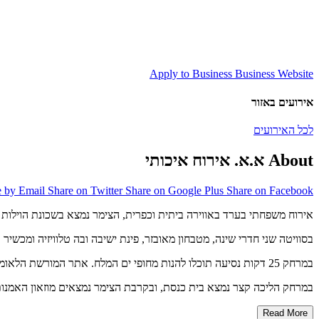
Apply to Business
Business Website
אירועים באזור
לכל האירועים
About א.א. אירוח איכותי
e by Email
Share on Twitter
Share on Google Plus
Share on Facebook
אירוח משפחתי בערד באווירה ביתית וכפרית, הצימר נמצא בשכונת הוילות 
בסוויטה שני חדרי שינה, מטבחון מאובזר, פינת ישיבה ובה טלוויזיה ומכשיר
DVD
במרחק 25 דקות נסיעה תוכלו להנות מחופי ים המלח. אתר המורשת הלאומי – מצדה, נמצא ממש בסמוך לערד. בתקופת הקיץ תוכלו לחזות בחזיון האור-קולי המספר את סיפורה המדהים של מצדה ומתקיים למרגלות ההר.
במרחק הליכה קצר נמצא בית כנסת, ובקרבת הצימר נמצאים מוזאון האמנות 
Read More