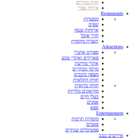
חוות בודדים
אירוח כפרי
Restaurants
מסעדות
שפים
ארוחות שטח
חדר אוכל
תוצרת מקומית
Attractions
ספורט אתגרי
פארקים ואתרי טבע
אתרי מורשת
מרכזי מבקרים
מצפה כוכבים
חוויה חקלאית
חוויה בדואית
מוזיאונים וגלריות
בעלי חיים
אמנים
ספא
Entertainment
מוסדות תרבות
פאבים
פסטיבלים שנתיים
אירועים בנגב