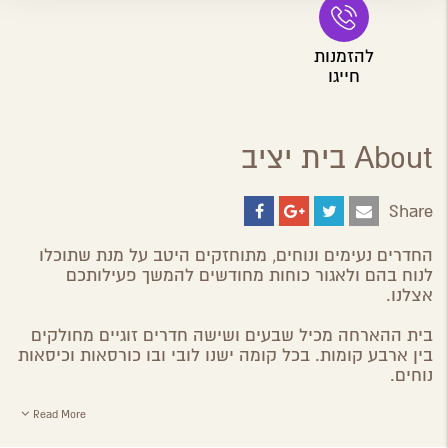
להזמנות
חייגו
About בית יציב
Share
Share
Share
Share
Share
on
on
on
by
ebook
Google
Twitter
Email
החדרים נעימים ונוחים, מתוחזקים היטב על מנת שתוכלו
Plus
לנוח בהם ולאגור כוחות מחודשים להמשך פעילותכם
אצלנו.
בית ההארחה מכיל שבעים ושישה חדרים זוגיים מחולקים
בין ארבע קומות. בכל קומה ישנו לובי ובו כורסאות וכיסאות
נוחים.
Read More