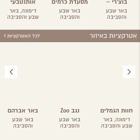
בוצ'רי –
מסעדת כרמים
אותנטבעי
אחוזת הבשר
באר שבע
באר שבע
דימונה,
באר
והסביבה
והסביבה
שבע והסביבה
אטרקציות באיזור
לכל האטרקציות
חוות הגמלים
נגב Zoo
באר אברהם
בנגב
דימונה,
באר
באר שבע
באר שבע
שבע והסביבה
והסביבה
והסביבה