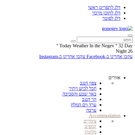
דלג לתפריט ראשי
דלג לתוכן מרכזי
דלג לפוטר
°
Today Weather In the Negev
°
32
Day
Night
26
עקבו אחרינו ב-Facebook
עקבו אחרינו ב-Instagram
אזורים
צפון הנגב
חבל לכיש ויתיר
באר שבע והסביבה
הר הנגב
ערד וים המלח
ערבה
Accommodation
צימרים
קמפינג
מלונות