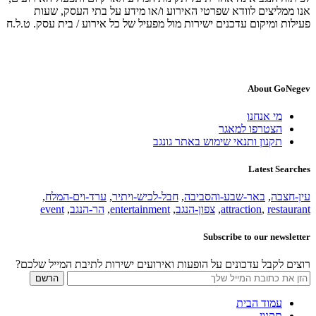
אנו ממליצים לוודא שפרטי האירוע ו/או מידע על בתי העסק, שעות
פעילות ומיקום עדכנים ישירות מול מפעיל של כל אירוע / בית עסק. ט.ל.ח
About GoNegev
מי אנחנו
הצטרפו למאגר
תקנון ותנאי שימוש באתר גונגב
Latest Searches
עין-חצבה
,
באר-שבע-והסביבה
,
חבל-לכיש-ויתיר
,
ערד-וים-המלח
,
restaurant
,
attraction
,
צפון-הנגב
,
entertainment
,
הר-הנגב
,
event
Subscribe to our newsletter
רוצים לקבל עדכונים על הופעות ואירועים ישירות לתיבת המייל שלכם?
עמוד הבית
תקנון