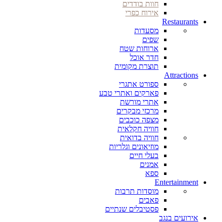
חוות בודדים
אירוח כפרי
Restaurants
מסעדות
שפים
ארוחות שטח
חדר אוכל
תוצרת מקומית
Attractions
ספורט אתגרי
פארקים ואתרי טבע
אתרי מורשת
מרכזי מבקרים
מצפה כוכבים
חוויה חקלאית
חוויה בדואית
מוזיאונים וגלריות
בעלי חיים
אמנים
ספא
Entertainment
מוסדות תרבות
פאבים
פסטיבלים שנתיים
אירועים בנגב