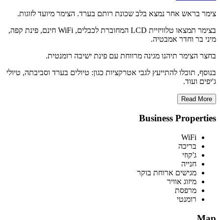
צימר בראש אחר נמצא בלב שכונת רותם בערד. הצימר מיועד לזוגות.
בצימר תמצאו טלוויזיית LCD המחוברת לכבלים, WiFi חינם, פינת קפה,
מיני בר וחדר אמבטיה.
בחצר הצימר תיהנו מגינה מרווחת עם פינת ישיבה רומנטית.
בנוסף, תוכלו להתייעץ לגבי אטרקציות כגון: טיולים בערד וסביבתה, טיולי
ג'יפים ועוד.
Read More
Business Properties
WiFi
בריכה
ג'קוזי
חנייה
מגישים ארוחת בוקר
מיזוג אוויר
מרפסת
רומנטי
Map