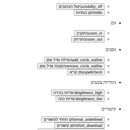
visibility_off
ביטול הבהובים
title
סימון כותרות
זום
zoom_in
התקרב
zoom_out
התרחק
גופנים
add_circle_outline
הגדלת גודל גופן
remove_circle_outline
הקטנת גודל גופן
spellcheck
גופן קריא
ניגודיות צבעים
brightness_high
ניגודיות בהירה
brightness_low
ניגודיות כהה
קישורים
format_underlined
קו תחתי לקישורים
font_download
סימון קישורים