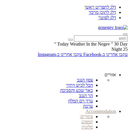
דלג לתפריט ראשי
דלג לתוכן מרכזי
דלג לפוטר
°
Today Weather In the Negev
°
30
Day
Night
25
עקבו אחרינו ב-Facebook
עקבו אחרינו ב-Instagram
אזורים
צפון הנגב
חבל לכיש ויתיר
באר שבע והסביבה
הר הנגב
ערד וים המלח
ערבה
Accommodation
צימרים
קמפינג
מלונות