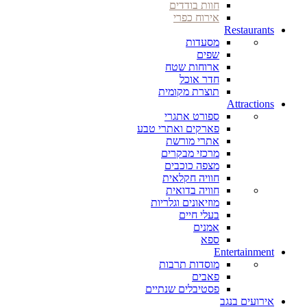
חוות בודדים
אירוח כפרי
Restaurants
מסעדות
שפים
ארוחות שטח
חדר אוכל
תוצרת מקומית
Attractions
ספורט אתגרי
פארקים ואתרי טבע
אתרי מורשת
מרכזי מבקרים
מצפה כוכבים
חוויה חקלאית
חוויה בדואית
מוזיאונים וגלריות
בעלי חיים
אמנים
ספא
Entertainment
מוסדות תרבות
פאבים
פסטיבלים שנתיים
אירועים בנגב