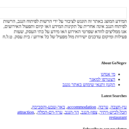
המידע המוצג באתר זה הונגש לציבור על ידי הרשות לפיתוח הנגב, הרשות
לפיתוח הנגב אינה אחרית על תקינות המידע ו/או קיום ותפעול האירועים,
אנו ממליצים לוודא שפרטי האירוע ו/או מידע על בתי העסק, שעות
פעילות ומיקום עדכנים ישירות מול מפעיל של כל אירוע / בית עסק. ט.ל.ח
About GoNegev
מי אנחנו
הצטרפו למאגר
תקנון ותנאי שימוש באתר גונגב
Latest Searches
עין-חצבה
,
ערבה
,
accommodation
,
באר-שבע-והסביבה
,
חבל-לכיש-ויתיר
,
צפון-הנגב
,
הר-הנגב
,
ערד-וים-המלח
,
,
attraction
restaurant
Subscribe to our newsletter