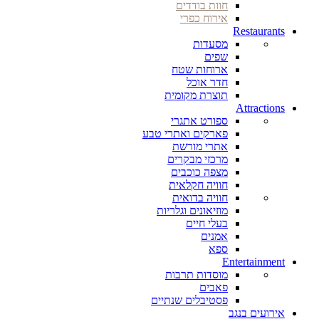
חוות בודדים
אירוח כפרי
Restaurants
מסעדות
שפים
ארוחות שטח
חדר אוכל
תוצרת מקומית
Attractions
ספורט אתגרי
פארקים ואתרי טבע
אתרי מורשת
מרכזי מבקרים
מצפה כוכבים
חוויה חקלאית
חוויה בדואית
מוזיאונים וגלריות
בעלי חיים
אמנים
ספא
Entertainment
מוסדות תרבות
פאבים
פסטיבלים שנתיים
אירועים בנגב