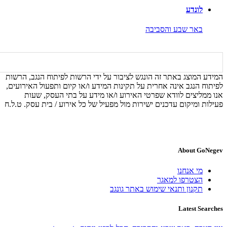
לונדע
באר שבע והסביבה
המידע המוצג באתר זה הונגש לציבור על ידי הרשות לפיתוח הנגב, הרשות
לפיתוח הנגב אינה אחרית על תקינות המידע ו/או קיום ותפעול האירועים,
אנו ממליצים לוודא שפרטי האירוע ו/או מידע על בתי העסק, שעות
פעילות ומיקום עדכנים ישירות מול מפעיל של כל אירוע / בית עסק. ט.ל.ח
About GoNegev
מי אנחנו
הצטרפו למאגר
תקנון ותנאי שימוש באתר גונגב
Latest Searches