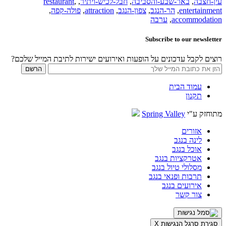
עין-חצבה
,
באר-שבע-והסביבה
,
חבל-לכיש-ויתיר
,
,
restaurant
entertainment
,
הר-הנגב
,
צפון-הנגב
,
attraction
,
פולה-קפה
,
accommodation
,
ערבה
Subscribe to our newsletter
רוצים לקבל עדכונים על הופעות ואירועים ישירות לתיבת המייל שלכם?
עמוד הבית
תקנון
מתוחזק ע"י
Spring Valley
אזורים
לינה בנגב
אוכל בנגב
אטרקציות בנגב
מסלולי טיול בנגב
תרבות ופנאי בנגב
אירועים בנגב
צור קשר
סגירת סרגל הנגישות
X