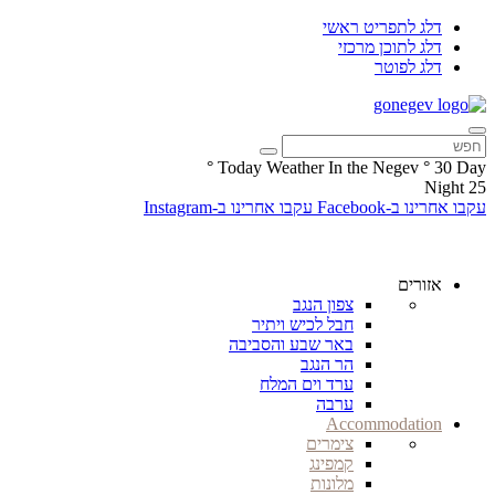
דלג לתפריט ראשי
דלג לתוכן מרכזי
דלג לפוטר
°
Today Weather In the Negev
°
30
Day
Night
25
עקבו אחרינו ב-Facebook
עקבו אחרינו ב-Instagram
אזורים
צפון הנגב
חבל לכיש ויתיר
באר שבע והסביבה
הר הנגב
ערד וים המלח
ערבה
Accommodation
צימרים
קמפינג
מלונות