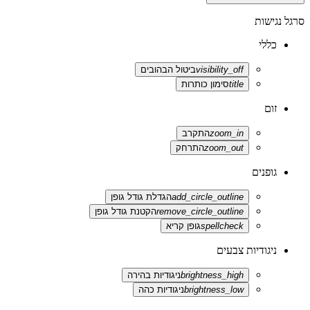
סרגל נגישות
כללי
visibility_off
ביטול הבהובים
title
סימון כותרות
זום
zoom_in
התקרב
zoom_out
התרחק
גופנים
add_circle_outline
הגדלת גודל גופן
remove_circle_outline
הקטנת גודל גופן
spellcheck
גופן קריא
ניגודיות צבעים
brightness_high
ניגודיות בהירה
brightness_low
ניגודיות כהה