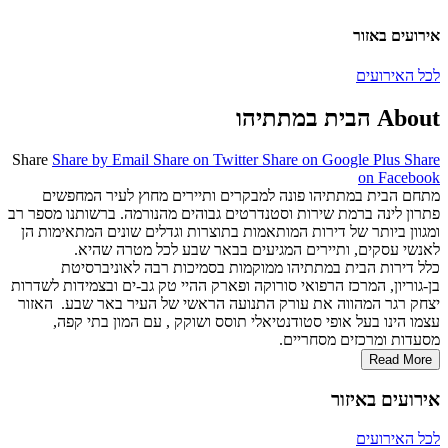
אירועים באזור
לכל האירועים
About הבית במתתיהו
Share
Share by Email
Share on Twitter
Share on Google Plus
Share
on Facebook
מתחם הבית במתתיהו פונה למבקרים ותיירים מחוץ לעיר המחפשים
פתרון לינה ברמת שירות וסטנדרטים גבוהים מהנורמה. ברשותנו מספר רב
ומגוון ביותר של דירות המותאמות בתוצרות וגדלים שונים המתאימות הן
לאנשי עסקים, ותיירים המגיעים בבאר שבע לכל מטרה שהיא.
כלל דירות הבית במתתיהו ממוקמות בסמיכות רבה לאוניברסיטת
בן-גוריון, המרכז הרפואי סורוקה ופארק ההיי טק גב-ים ובצמידות לשדרות
יצחק רגר המהווה את עורק התנועה הראשי של העיר באר שבע. האזור
עצמו הינו בעל אופי סטודנטיאלי תוסס ושוקק , עם המון בתי קפה,
מסעדות ומרכזים מסחריים.
Read More
אירועים באיזור
לכל האירועים