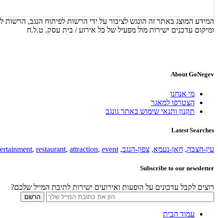
המידע המוצג באתר זה הונגש לציבור על ידי הרשות לפיתוח הנגב, הרשות לפ
ומיקום עדכנים ישירות מול מפעיל של כל אירוע / בית עסק. ט.ל.ח
About GoNegev
מי אנחנו
הצטרפו למאגר
תקנון ותנאי שימוש באתר גונגב
Latest Searches
עין-חצבה
,
חאן-נעמא
,
צפון-הנגב
,
event
,
attraction
,
restaurant
,
tertainment
Subscribe to our newsletter
רוצים לקבל עדכונים על הופעות ואירועים ישירות לתיבת המייל שלכם?
עמוד הבית