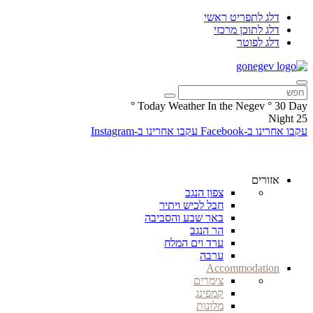
דלג לתפריט ראשי
דלג לתוכן מרכזי
דלג לפוטר
°
Today Weather In the Negev
°
30
Day
Night
25
עקבו אחרינו ב-Facebook
עקבו אחרינו ב-Instagram
אזורים
צפון הנגב
חבל לכיש ויתיר
באר שבע והסביבה
הר הנגב
ערד וים המלח
ערבה
Accommodation
צימרים
קמפינג
מלונות