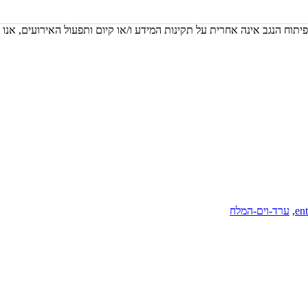
יתוח הנגב אינה אחרית על תקינות המידע ו/או קיום ותפעול האירועים, אנו
en
,
ערד-וים-המלח