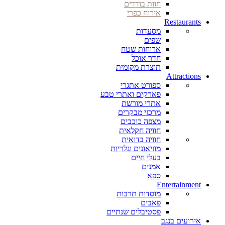
חוות בודדים
אירוח כפרי
Restaurants
מסעדות
שפים
ארוחות שטח
חדר אוכל
תוצרת מקומית
Attractions
ספורט אתגרי
פארקים ואתרי טבע
אתרי מורשת
מרכזי מבקרים
מצפה כוכבים
חוויה חקלאית
חוויה בדואית
מוזיאונים וגלריות
בעלי חיים
אמנים
ספא
Entertainment
מוסדות תרבות
פאבים
פסטיבלים שנתיים
אירועים בנגב