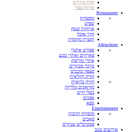
חוות בודדים
אירוח כפרי
Restaurants
מסעדות
שפים
ארוחות שטח
חדר אוכל
תוצרת מקומית
Attractions
ספורט אתגרי
פארקים ואתרי טבע
אתרי מורשת
מרכזי מבקרים
מצפה כוכבים
חוויה חקלאית
חוויה בדואית
מוזיאונים וגלריות
בעלי חיים
אמנים
ספא
Entertainment
מוסדות תרבות
פאבים
פסטיבלים שנתיים
אירועים בנגב