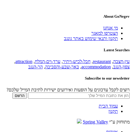
About GoNegev
מי אנחנו
הצטרפו למאגר
תקנון ותנאי שימוש באתר גונגב
Latest Searches
עין-חצבה
,
restaurant
,
חבל-לכיש-ויתיר
,
ערד-וים-המלח
,
attraction
,
צפון-הנגב
,
accommodation
,
באר-שבע-והסביבה
,
הר-הנגב
Subscribe to our newsletter
רוצים לקבל עדכונים על הופעות ואירועים ישירות לתיבת המייל שלכם?
עמוד הבית
תקנון
מתוחזק ע"י
Spring Valley
אזורים