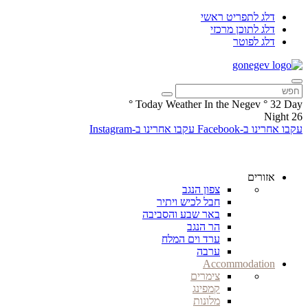
דלג לתפריט ראשי
דלג לתוכן מרכזי
דלג לפוטר
°
Today Weather In the Negev
°
32
Day
Night
26
עקבו אחרינו ב-Facebook
עקבו אחרינו ב-Instagram
אזורים
צפון הנגב
חבל לכיש ויתיר
באר שבע והסביבה
הר הנגב
ערד וים המלח
ערבה
Accommodation
צימרים
קמפינג
מלונות