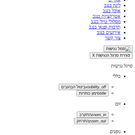
לינה בנגב
אוכל בנגב
אטרקציות בנגב
מסלולי טיול בנגב
תרבות ופנאי בנגב
אירועים בנגב
צור קשר
סגירת סרגל הנגישות
X
סרגל נגישות
כללי
visibility_off
ביטול הבהובים
title
סימון כותרות
זום
zoom_in
התקרב
zoom_out
התרחק
גופנים