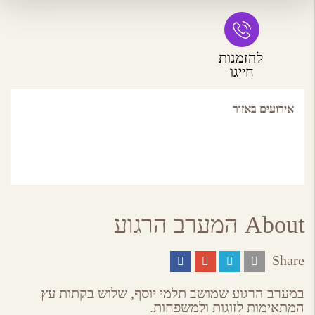
להזמנות
חייגו
אירועים באזור
About המערב הרגוע
Share
Share
Share
Share
Share
on
on
on
by
ebook
Google
Twitter
Email
במערב הרגוע שמושב תלמי יוסף, שלוש בקתות עץ
Plus
המתאימות לזוגות ולמשפחות.