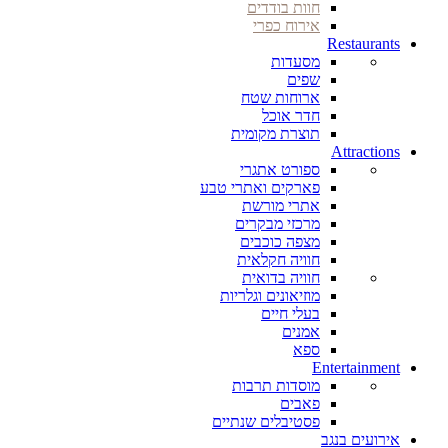
חוות בודדים
אירוח כפרי
Restaurants
מסעדות
שפים
ארוחות שטח
חדר אוכל
תוצרת מקומית
Attractions
ספורט אתגרי
פארקים ואתרי טבע
אתרי מורשת
מרכזי מבקרים
מצפה כוכבים
חוויה חקלאית
חוויה בדואית
מוזיאונים וגלריות
בעלי חיים
אמנים
ספא
Entertainment
מוסדות תרבות
פאבים
פסטיבלים שנתיים
אירועים בנגב