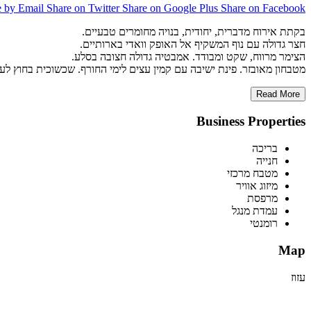
e by Email
Share on Twitter
Share on Google Plus
Share on Facebook
בקתת אירוח מדברית, יחודית, בנויה מחומרים טבעיים.
חצר גדולה עם נוף המשקיף אל האופק וואדי בארותיים.
הצימר מרווח, שקט ומבודד. אמבטיה גדולה חצובה בסלע.
מטבחון מאובזר. פינת ישיבה עם קמין עצים לימי החורף. שכשוכית בחוץ לעו
Read More
Business Properties
בריכה
חנייה
מטבח מרכזי
מיזוג אוויר
מרפסת
עמדת מנגל
רומנטי
Map
עזוז