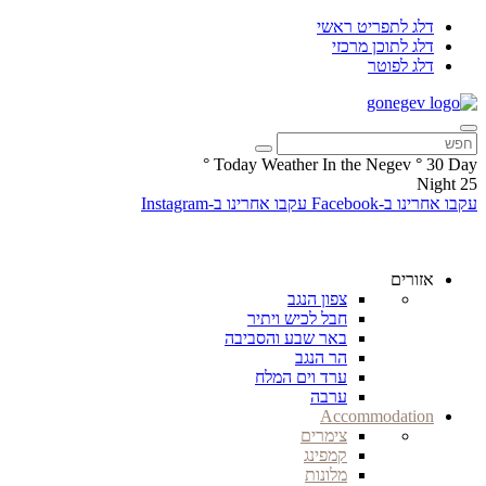
דלג לתפריט ראשי
דלג לתוכן מרכזי
דלג לפוטר
°
Today Weather In the Negev
°
30
Day
Night
25
עקבו אחרינו ב-Facebook
עקבו אחרינו ב-Instagram
אזורים
צפון הנגב
חבל לכיש ויתיר
באר שבע והסביבה
הר הנגב
ערד וים המלח
ערבה
Accommodation
צימרים
קמפינג
מלונות