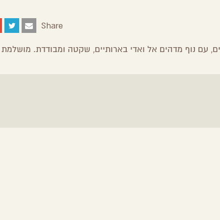
Share
Share
Share
Share
Share
on
on
on
by
Facebook
Google
Twitter
Email
ם, עם נוף מדהים אל ואדי בארותיים, שקטה ומבודדת. מושלמת ל
Plus