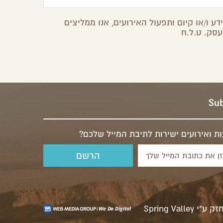
ע ו/או קיום ותפעול האירועים, אנו ממליצים
עסק. ט.ל.ח
Sub
ת ואירועים ישירות לתיבת המייל שלכם?
זק ע"י
Spring Valley