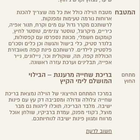
המטבח
מטבח הוילה כולל את כל מה שצריך להכנת
ארוחות גורמה טעימות ומפנקות.
לרשותכם
מקרר גדול עם מים וקרח, תנור אפיה,
כיריים, מיקרוגל, טוסטר צנימים, טוסטר לחיץ,
קומקום חשמלי, מכונת נספרסו עם קפסולות,
בלנדר סטיק, כלי בישול והגשה וכן כלים וסכו"ם
פלסטיק לילדים. לרשותכם פינת קפה מאובזרת
הכוללת קפה, תה, שוקולית וכו', ניילונים, נייר
אפייה, תבלינים וערכת עזרה ראשונה.
בריכת שחייה מרעננת – הבילוי
מתחם
המושלם לימי הקיץ
החוץ
במרכז המתחם החיצוני של הוילה נמצאת בריכת
שחייה צלולה וגדולה ומסביבה דק עץ עם פינות
ישיבה. מלבד הבריכה, תוכלו ליהנות גם מבר
מוצל, ג'קוזי מפנק, עמדת ברביקיו, שולחן אוכל
מרווח ומגוון פינות ישיבה לנוחיותכם.
חשוב לדעת