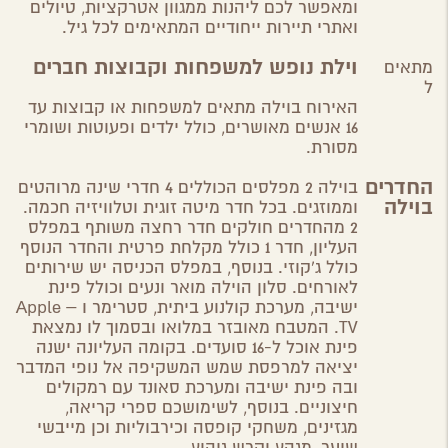
ומאפשר לכם ליהנות ממגוון אטרקציות, טיולים
ואתרי תיירות ייחודיים המתאימים לכל גיל.
וילת נופש למשפחות וקבוצות חברים
מתאים
ל
האירוח בוילה מתאים למשפחות או קבוצות עד
16 אנשים מאושרים, כולל ילדים ופעוטות ושומרי
מסורת.
החדרים
בוילה 2 מפלסים הכוללים 4 חדרי שינה מרוהטים
בוילה
וממוזגים. בכל חדר מיטה זוגית וטלוויזיה חכמה.
2 מהחדרים חולקים חדר רחצה משותף במפלס
העליון, חדר 1 כולל מקלחת פרטית והחדר הנוסף
כולל ג'קוזי. בנוסף, במפלס הכניסה יש שירותים
לאורחים. סלון הוילה מואר ונעים וכולל פינת
ישיבה, מערכת קולנוע ביתית, סטרימר ו –
Apple
TV
. המטבח מאובזר במלואו וב
סמוך לו נמצאת
פינת אוכל ל-16 סועדים.
בקומה העליונה ישנה
יציאה למרפסת שמש המשקיפה אל נופי המדבר
ובה פינת ישיבה ומערכת סאונד עם רמקולים
חיצוניים. בנוסף, לשימושכם ספרי קריאה,
מגזינים, משחקי קופסה וכירבוליות וכן מייבשי
שיער, מגהץ וקרש גיהוץ.