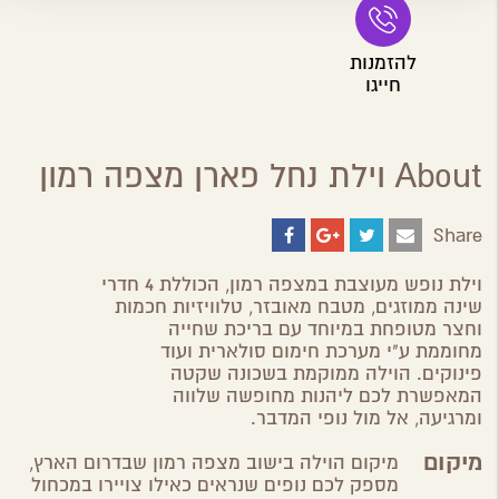
להזמנות
חייגו
About וילת נחל פארן מצפה רמון
Share
Share
Share
Share
Share
on
on
on
by
ebook
Google
Twitter
Email
וילת נופש מעוצבת במצפה רמון, הכוללת 4 חדרי
Plus
שינה ממוזגים, מטבח מאובזר, טלוויזיות חכמות
וחצר מטופחת במיוחד עם בריכת שחייה
מחוממת ע"י מערכת חימום סולארית ועוד
פינוקים. הוילה ממוקמת בשכונה שקטה
המאפשרת לכם ליהנות מחופשה שלווה
ומרגיעה, אל מול נופי המדבר.
מיקום
מיקום הוילה בישוב מצפה רמון שבדרום הארץ,
מספק לכם נופים שנראים כאילו צויירו במכחול