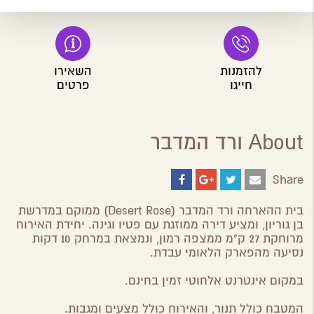
להזמנות
השאירו
חייגו
פרטים
About ורד המדבר
Share
Share
Share
Share
Share
on
on
on
by
ebook
Google
Twitter
Email
בית ההארחה ורד המדבר (Desert Rose) ממוקם במדרשת
Plus
בן גוריון, ומציע דירה ממוזגת עם פטיו וגינה. יחידת האירוח
מרוחקת 27 ק"מ ממצפה רמון, ונמצאת במרחק 10 דקות
נסיעה מהפארק הלאומי עבדת.
במקום אינטרנט אלחוטי זמין בחינם.
המטבח כולל תנור, והאירוח כולל מצעים ומגבות.