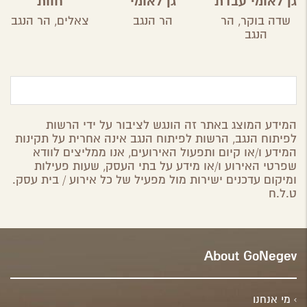
גן לאומי עבדת
גן לאומי
חוות
ממשית
הקקטוסים
שדה בוקר,
הר
הר הנגב
צאלים,
הר הנגב
הנגב
המידע המוצג באתר זה הונגש לציבור על ידי הרשות
לפיתוח הנגב, הרשות לפיתוח הנגב אינה אחרית על תקינות
המידע ו/או קיום ותפעול האירועים, אנו ממליצים לוודא
שפרטי האירוע ו/או מידע על בתי העסק, שעות פעילות
ומיקום עדכנים ישירות מול מפעיל של כל אירוע / בית עסק.
ט.ל.ח
About GoNegev
מי אנחנו