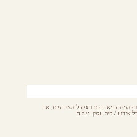
המכתש הקטן
הר הנגב
 המידע ו/או קיום ותפעול האירועים, אנו
 אירוע / בית עסק. ט.ל.ח