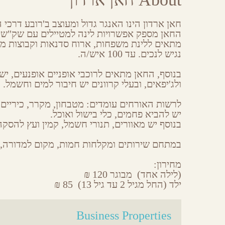
Share
Share
Share
Share
on
on
on
by
Facebook
Google
Twitter
Email
​חאן ארדון הינו ​האנגר ​גדול​ ומעוצב​ ב'רובע דר
Plus
​החאן מספק​ אפשרויות לינה למטיילים עם שק"שים
מתאים ללינת משפחות, ארוח סדנאות וקבוצות מט
נגיש לנכים. ​עד 100 איש/ה​.​
​בנוסף, החאן מתאים לרוכבי אופניים אופנעים, יש
ולג'יפאים, ובעלי קרוונים יש חיבור למים וחשמל.​
​לרשות האורחים עומדים: ​מטבחון​, מקרר, כיריים ג
יש להביא פחמים, כלי בישול ואוכל.
בנוסף יש מאוורים, תנורי חשמל, קמין ועץ להסקה
במתחם ​שירותים ומקלחות חמות, ​מקום ל​מדורה, ​ו​
מחירון:
(לילה אחד) ​ מבוגר 120 ₪
ילד (החל מגיל 2 עד גיל 13)​ ​ 85 ₪
Business Properties