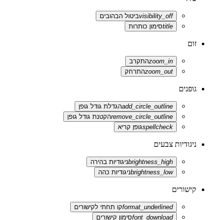
visibility_off
ביטול הבהובים
title
סימון כותרות
זום
zoom_in
התקרב
zoom_out
התרחק
גופנים
add_circle_outline
הגדלת גודל גופן
remove_circle_outline
הקטנת גודל גופן
spellcheck
גופן קריא
ניגודיות צבעים
brightness_high
ניגודיות בהירה
brightness_low
ניגודיות כהה
קישורים
format_underlined
קו תחתי לקישורים
font_download
סימון קישורים