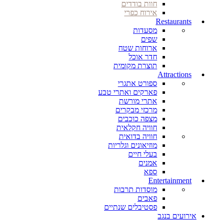
חוות בודדים
אירוח כפרי
Restaurants
מסעדות
שפים
ארוחות שטח
חדר אוכל
תוצרת מקומית
Attractions
ספורט אתגרי
פארקים ואתרי טבע
אתרי מורשת
מרכזי מבקרים
מצפה כוכבים
חוויה חקלאית
חוויה בדואית
מוזיאונים וגלריות
בעלי חיים
אמנים
ספא
Entertainment
מוסדות תרבות
פאבים
פסטיבלים שנתיים
אירועים בנגב