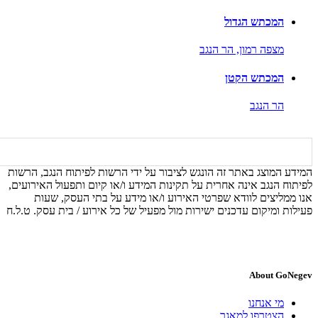
המכתש הגדול
מצפה רמון,
הר הנגב
המכתש הקטן
הר הנגב
המידע המוצג באתר זה הונגש לציבור על ידי הרשות לפיתוח הנגב, הרשות
לפיתוח הנגב אינה אחרית על תקינות המידע ו/או קיום ותפעול האירועים,
אנו ממליצים לוודא שפרטי האירוע ו/או מידע על בתי העסק, שעות
פעילות ומיקום עדכנים ישירות מול מפעיל של כל אירוע / בית עסק. ט.ל.ח
About GoNegev
מי אנחנו
הצטרפו למאגר