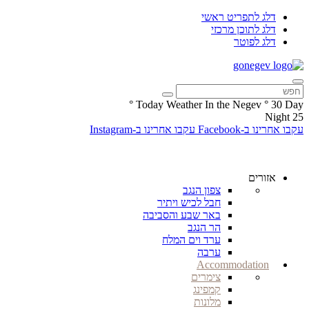
דלג לתפריט ראשי
דלג לתוכן מרכזי
דלג לפוטר
°
Today Weather In the Negev
°
30
Day
Night
25
עקבו אחרינו ב-Facebook
עקבו אחרינו ב-Instagram
אזורים
צפון הנגב
חבל לכיש ויתיר
באר שבע והסביבה
הר הנגב
ערד וים המלח
ערבה
Accommodation
צימרים
קמפינג
מלונות