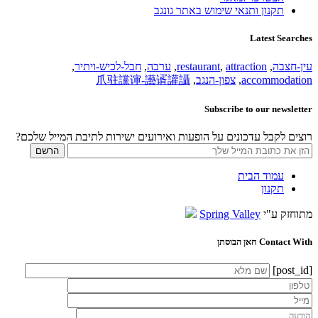
תקנון ותנאי שימוש באתר גונגב
Latest Searches
עין-חצבה
,
attraction
,
restaurant
,
ערבה
,
חבל-לכיש-ויתיר
,
accommodation
,
צפון-הנגב
,
爪驻讜谉-讛谞讙讘
Subscribe to our newsletter
רוצים לקבל עדכונים על הופעות ואירועים ישירות לתיבת המייל שלכם?
עמוד הבית
תקנון
מתוחזק ע"י
Spring Valley
Contact With חאן הבוסתן
[post_id]