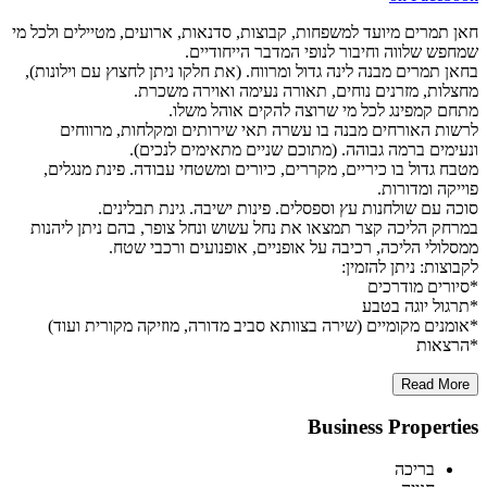
חאן תמרים מיועד למשפחות, קבוצות, סדנאות, ארועים, מטיילים ולכל מי
שמחפש שלווה וחיבור לנופי המדבר הייחודיים.
בחאן תמרים מבנה לינה גדול ומרווח. (את חלקו ניתן לחצוץ עם וילונות),
מחצלות, מזרנים נוחים, תאורה נעימה ואוירה משכרת.
מתחם קמפינג לכל מי שרוצה להקים אוהל משלו.
לרשות האורחים מבנה בו עשרה תאי שירותים ומקלחות, מרווחים
ונעימים ברמה גבוהה. (מתוכם שניים מתאימים לנכים).
מטבח גדול בו כיריים, מקררים, כיורים ומשטחי עבודה. פינת מנגלים,
פוייקה ומדורות.
סוכה עם שולחנות עץ וספסלים. פינות ישיבה. גינת תבלינים.
במרחק הליכה קצר תמצאו את נחל עשוש ונחל צופר, בהם ניתן ליהנות
ממסלולי הליכה, רכיבה על אופניים, אופנועים ורכבי שטח.
לקבוצות: ניתן להזמין:
*סיורים מודרכים
*תרגול יוגה בטבע
*אומנים מקומיים (שירה בצוותא סביב מדורה, מוזיקה מקורית ועוד)
*הרצאות
Read More
Business Properties
בריכה