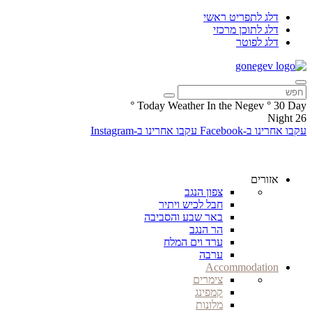
דלג לתפריט ראשי
דלג לתוכן מרכזי
דלג לפוטר
°
Today Weather In the Negev
°
30
Day
Night
26
עקבו אחרינו ב-Facebook
עקבו אחרינו ב-Instagram
אזורים
צפון הנגב
חבל לכיש ויתיר
באר שבע והסביבה
הר הנגב
ערד וים המלח
ערבה
Accommodation
צימרים
קמפינג
מלונות