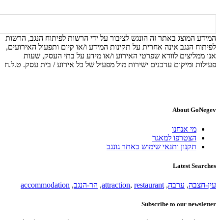
המידע המוצג באתר זה הונגש לציבור על ידי הרשות לפיתוח הנגב, הרשות
לפיתוח הנגב אינה אחרית על תקינות המידע ו/או קיום ותפעול האירועים,
אנו ממליצים לוודא שפרטי האירוע ו/או מידע על בתי העסק, שעות
פעילות ומיקום עדכנים ישירות מול מפעיל של כל אירוע / בית עסק. ט.ל.ח
About GoNegev
מי אנחנו
הצטרפו למאגר
תקנון ותנאי שימוש באתר גונגב
Latest Searches
עין-חצבה
,
ערבה
,
restaurant
,
attraction
,
הר-הנגב
,
accommodation
Subscribe to our newsletter