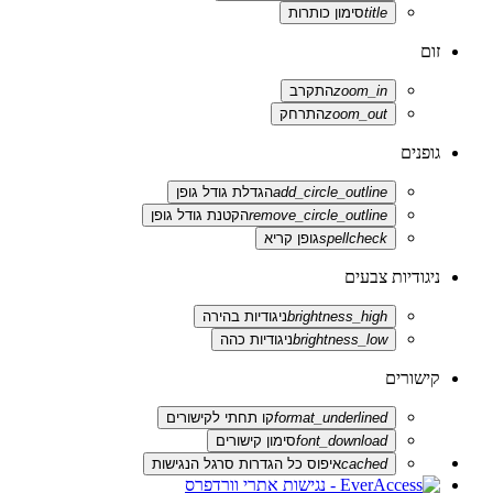
title
סימון כותרות
זום
zoom_in
התקרב
zoom_out
התרחק
גופנים
add_circle_outline
הגדלת גודל גופן
remove_circle_outline
הקטנת גודל גופן
spellcheck
גופן קריא
ניגודיות צבעים
brightness_high
ניגודיות בהירה
brightness_low
ניגודיות כהה
קישורים
format_underlined
קו תחתי לקישורים
font_download
סימון קישורים
cached
איפוס כל הגדרות סרגל הנגישות