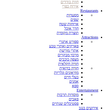
חוות בודדים
אירוח כפרי
Restaurants
מסעדות
שפים
ארוחות שטח
חדר אוכל
תוצרת מקומית
Attractions
ספורט אתגרי
פארקים ואתרי טבע
אתרי מורשת
מרכזי מבקרים
מצפה כוכבים
חוויה חקלאית
חוויה בדואית
מוזיאונים וגלריות
בעלי חיים
אמנים
ספא
Entertainment
מוסדות תרבות
פאבים
פסטיבלים שנתיים
אירועים בנגב