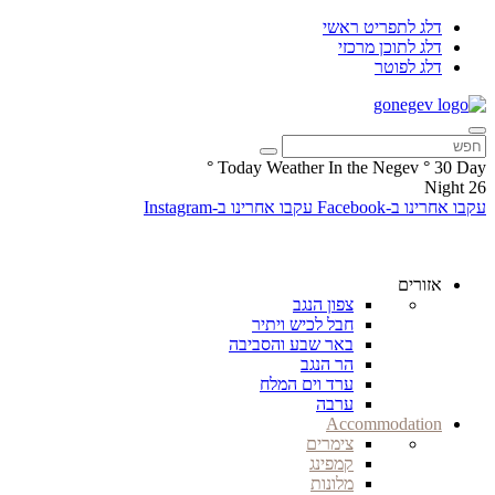
דלג לתפריט ראשי
דלג לתוכן מרכזי
דלג לפוטר
°
Today Weather In the Negev
°
30
Day
Night
26
עקבו אחרינו ב-Facebook
עקבו אחרינו ב-Instagram
אזורים
צפון הנגב
חבל לכיש ויתיר
באר שבע והסביבה
הר הנגב
ערד וים המלח
ערבה
Accommodation
צימרים
קמפינג
מלונות