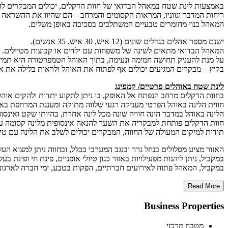
באמצעות לינת שטח במאהל הבדואי של חוות הדקלים, יכולים המבקרים לה
ריחות המדבר וגווניו, המראות הקסומים והמרחב – הם שהיוו את ההשראה 
המאהל בנוי מחומרים טבעיים המשתלבים בסביבה באופן משלים.
ישנם מספר אהלים בגדלים שונים (12 איש, 30 איש, 35 אנשים).
המאהל הבדואי מתאים לשינה של משפחות עם ילדים או קבוצות מטיילים.
על מנת להעניק תחושה חמימה ונעימה, בתוך האוהל הטמפרטורה היא תמיד 
בקיץ – מבקרים המגיעים יכולים אף לפתוח את האוהל ולראות בלילה את א
לינת שטח באוהלים פרטיים/ קמפינג
בחוות הדקלים מרחב הנפתח אל האופק, בו ניתן לתקוע יתדות ולהקים אוהל 
חווית הלינה באוהל הפרטי מעניקה רגעי שלווה מתוקה ומענגת המרחפת באו
הלינה באוהל במדבר הינה חוויה שונה מכל לינה אחרת, בהיותו שקט ואינסופ
חוות הדקלים פותחת למבקריה את השער להנאה אינסופית מלינה קסומה ע
תודות למיקום המעולה של החווה, המבקרים יכולים לשלב את הלינה עם טיו
האזור מציע מסלולים בנחל גרר ובנגב המערבי בכלל, ובחווה ניתן למצוא 
במקביל, ניתן ליהנות מפעילויות באזור כגון טיולי אופניים, פינת חי ופינת בעלי
במקביל, המאהל פתוח לאירועים חברתיים, הפקות בטבע, ימי חברה לארגונים,
Read More
Business Properties
מטבח מרכזי