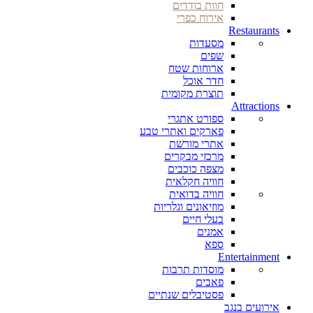
חוות בודדים
אירוח כפרי
Restaurants
מסעדות
שפים
ארוחות שטח
חדר אוכל
תוצרת מקומית
Attractions
ספורט אתגרי
פארקים ואתרי טבע
אתרי מורשת
מרכזי מבקרים
מצפה כוכבים
חוויה חקלאית
חוויה בדואית
מוזיאונים וגלריות
בעלי חיים
אמנים
ספא
Entertainment
מוסדות תרבות
פאבים
פסטיבלים שנתיים
אירועים בנגב