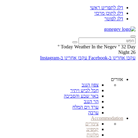
דלג לתפריט ראשי
דלג לתוכן מרכזי
דלג לפוטר
°
Today Weather In the Negev
°
32
Day
Night
26
עקבו אחרינו ב-Facebook
עקבו אחרינו ב-Instagram
אזורים
צפון הנגב
חבל לכיש ויתיר
באר שבע והסביבה
הר הנגב
ערד וים המלח
ערבה
Accommodation
צימרים
קמפינג
מלונות