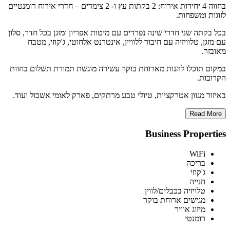
בחווה 4 יחידות אירוח: 2 בקתות עץ ו- 2 צימרים – חדרי אירוח רומנטיים
לזוגות ומשפחות
.
בכל בקתה שני חדרי שינה נפרדים עם מיטות אפריון ומזגן בכל חדר, סלון
עם מזגן, טלוויזיה עם חיבור ללוויין, אינטרנט אלחוטי, ג'קוזי, מטבח
מאובזר.
במקום תוכלו להנות מארוחת בוקר עשירה מוגשת תמורת תשלום בחוות
הקרובות.
באיזור מגוון אטרקציות, טיולי טבע מרתקים, פארק לאומי אשכול
ועוד.
Read More
Business Properties
WiFi
בריכה
ג'קוזי
חנייה
טלויזיה בכבלים/לווין
מגישים ארוחת בוקר
מיזוג אוויר
רומנטי