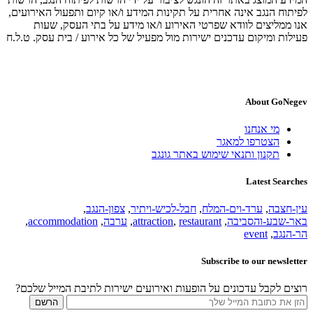
לפיתוח הנגב אינה אחרית על תקינות המידע ו/או קיום ותפעול האירועים,
אנו ממליצים לוודא שפרטי האירוע ו/או מידע על בתי העסק, שעות
פעילות ומיקום עדכנים ישירות מול מפעיל של כל אירוע / בית עסק. ט.ל.ח
About GoNegev
מי אנחנו
הצטרפו למאגר
תקנון ותנאי שימוש באתר גונגב
Latest Searches
עין-חצבה
,
ערד-וים-המלח
,
חבל-לכיש-ויתיר
,
צפון-הנגב
,
באר-שבע-והסביבה
,
restaurant
,
attraction
,
ערבה
,
accommodation
,
הר-הנגב
,
event
Subscribe to our newsletter
רוצים לקבל עדכונים על הופעות ואירועים ישירות לתיבת המייל שלכם?