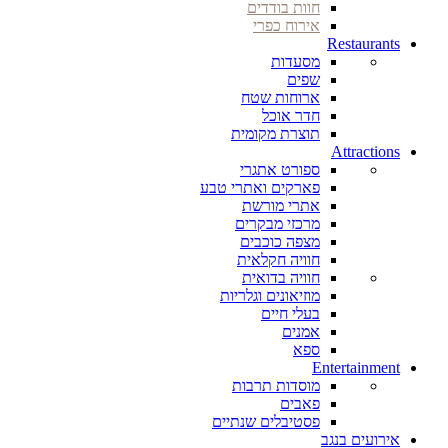
חוות בודדים
אירוח כפרי
Restaurants
מסעדות
שפים
ארוחות שטח
חדר אוכל
תוצרת מקומית
Attractions
ספורט אתגרי
פארקים ואתרי טבע
אתרי מורשת
מרכזי מבקרים
מצפה כוכבים
חוויה חקלאית
חוויה בדואית
מוזיאונים וגלריות
בעלי חיים
אמנים
ספא
Entertainment
מוסדות תרבות
פאבים
פסטיבלים שנתיים
אירועים בנגב