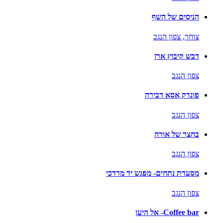
הניסים של השף
צוחר,
צפון הנגב
דבש קיבוץ ארז
צפון הנגב
פונדק אסא דבירה
צפון הנגב
בחצר של אורה
צפון הנגב
מסעדת נתחים- מפגש יד מרדכי
צפון הנגב
Coffee bar- אל היען