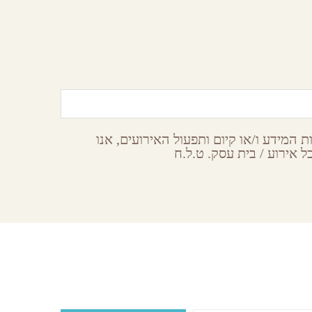
המכתש הקטן
הר הנגב
 המידע ו/או קיום ותפעול האירועים, אנו
 אירוע / בית עסק. ט.ל.ח
Subsc
עות ואירועים ישירות לתיבת המייל שלכם?