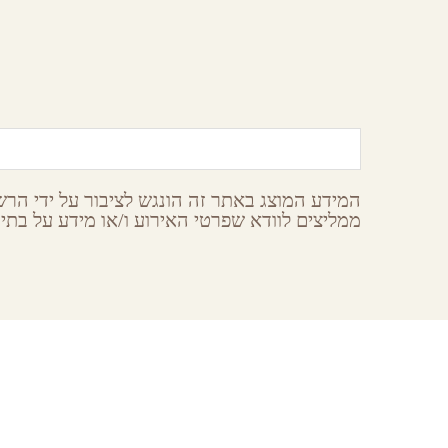
חוות האלפקות
פ
מצפה רמון,
הר הנגב
מ
המידע המוצג באתר זה הונגש לציבור על ידי הרשו
ממליצים לוודא שפרטי האירוע ו/או מידע על בתי 
earches
About GoNegev
עין-חצב
מי אנחנו
staurant