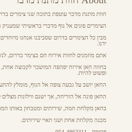
Share
Share
Share
Share
on
on
on
by
Facebook
Google
Twitter
Email
חוות מתנת מדבר עוטפת בתוכה שני צימרים בדרו
Plus
הצימרים פונים אל נוף מדברי בראשיתי שמעניק חו
מבין כל הצימרים בדרום שסביבנו אנחנו מיוחדים 
ידנו.
אתם מוזמנים לחוות אירוח חם בצימר בדרום, ל
בחווה חאן אירוח יפהפה המושכר לקבוצה אחת,
ופשוט להיות.
החאן יושב על גבעה צופה אל הנוף, מומלץ להתע
החאן פונה אל הזריחה, אך ישנם ווילונות מצלי
בחאן מקלחת חמה, שירותים ומטבחון באותו המתח
מבנה מקלחת אחת ושני תאיי שירותים.
פרטים- 054-4862311