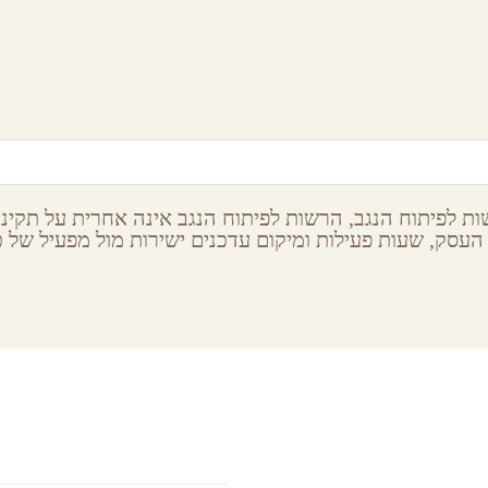
ארק צלילי המדבר
המכתש הגדול
צפה רמון,
הר הנגב
מצפה רמון,
הר הנגב
ת לפיתוח הנגב, הרשות לפיתוח הנגב אינה אחרית על תקינות
העסק, שעות פעילות ומיקום עדכנים ישירות מול מפעיל של כל
ribe to our newsletter
Latest S
ה
,
צפון-הנגב
,
רוצים לקבל עדכונים על הופ
,
accommodation
,
re