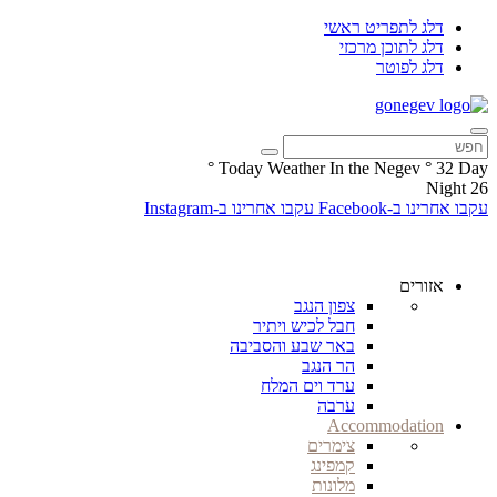
דלג לתפריט ראשי
דלג לתוכן מרכזי
דלג לפוטר
°
Today Weather In the Negev
°
32
Day
Night
26
עקבו אחרינו ב-Facebook
עקבו אחרינו ב-Instagram
אזורים
צפון הנגב
חבל לכיש ויתיר
באר שבע והסביבה
הר הנגב
ערד וים המלח
ערבה
Accommodation
צימרים
קמפינג
מלונות