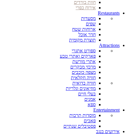
חוות בודדים
אירוח כפרי
Restaurants
מסעדות
שפים
ארוחות שטח
חדר אוכל
תוצרת מקומית
Attractions
ספורט אתגרי
פארקים ואתרי טבע
אתרי מורשת
מרכזי מבקרים
מצפה כוכבים
חוויה חקלאית
חוויה בדואית
מוזיאונים וגלריות
בעלי חיים
אמנים
ספא
Entertainment
מוסדות תרבות
פאבים
פסטיבלים שנתיים
אירועים בנגב