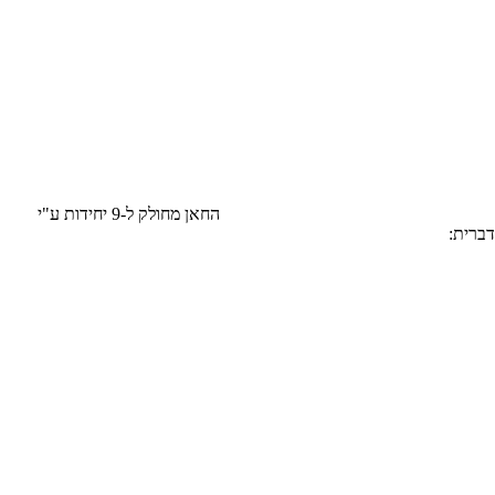
מתחם אירוח קסום הממוקם על כביש 40 ,אשר צופה על נוף מדברי נהדר ולו מטבח משותף ומאובזר במקרר, כלי אוכל והגשה, כיריים, כיורים ועוד. החאן מחולק ל-9 יחידות ע"י
דברית: