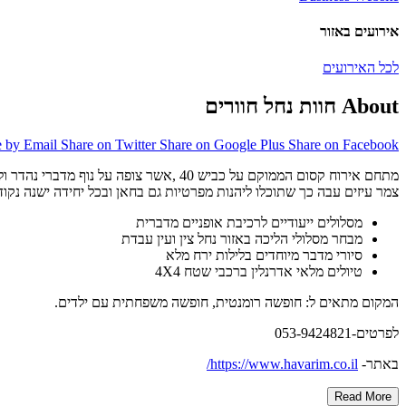
אירועים באזור
לכל האירועים
About חוות נחל חוורים
e by Email
Share on Twitter
Share on Google Plus
Share on Facebook
צמר עיזים עבה כך שתוכלו ליהנות מפרטיות גם בחאן ובכל יחידה ישנה נקוד
מסלולים ייעודיים לרכיבת אופניים מדברית
מבחר מסלולי הליכה באזור נחל צין ועין עבדת
סיורי מדבר מיוחדים בלילות ירח מלא
טיולים מלאי אדרנלין ברכבי שטח 4X4
המקום מתאים ל: חופשה רומנטית, חופשה משפחתית עם ילדים.
לפרטים-053-9424821
באתר-
https://www.havarim.co.il/
Read More