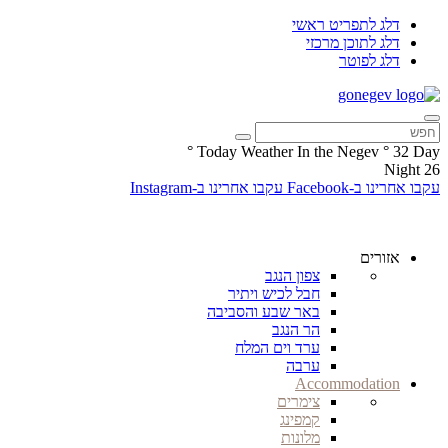
דלג לתפריט ראשי
דלג לתוכן מרכזי
דלג לפוטר
°
Today Weather In the Negev
°
32
Day
Night
26
עקבו אחרינו ב-Facebook
עקבו אחרינו ב-Instagram
אזורים
צפון הנגב
חבל לכיש ויתיר
באר שבע והסביבה
הר הנגב
ערד וים המלח
ערבה
Accommodation
צימרים
קמפינג
מלונות