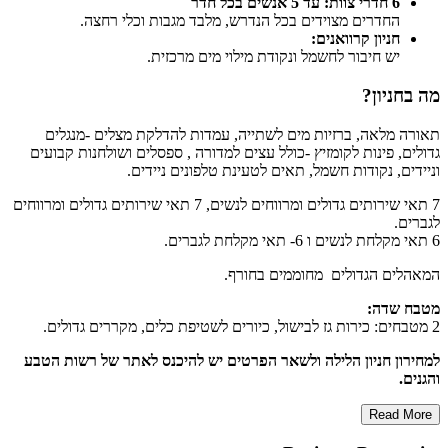
6 חדרי צוות: עד 5 אנשים בכל חדר
החדרים מצוידים בכל הנדרש, מלבד מגבות וכלי רחצה.
חניון קרוואנים:
יש חיבור לחשמל ונקודת מילוי מים מרכזית.
מה בחניון?
תאורה מלאה, ברזיות מים לשתייה, עמדות להדלקת מצלים -מנגלים
גדולים, פינות לקומזיץ -כולל עצים למדורה , ספסלים ושולחנות קבועים
וניידים, נקודות חשמל, תאים לטעינת טלפונים ניידים.
7 תאי שירותים גדולים ומרווחים לנשים, 7 תאי שירותים גדולים ומרווחים
לגברים.
6 תאי מקלחת לנשים ו 6- תאי מקלחת לגברים.
המאהלים הגדולים מחוממים בחורף.
מטבח שדה:
2 מטבחים: כירות גז לבישול, כיורים לשטיפת כלים, מקררים גדולים.
למחירון חניון הלילה ולשאר הפרטים יש להיכנס לאתר של רשות הטבע
והגנים.
Read More