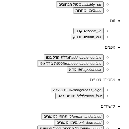
visibility_off
ביטול הבהובים
title
סימון כותרות
זום
zoom_in
התקרב
zoom_out
התרחק
גופנים
add_circle_outline
הגדלת גודל גופן
remove_circle_outline
הקטנת גודל גופן
spellcheck
גופן קריא
ניגודיות צבעים
brightness_high
ניגודיות בהירה
brightness_low
ניגודיות כהה
קישורים
format_underlined
קו תחתי לקישורים
font_download
סימון קישורים
cached
איפוס כל הגדרות סרגל הנגישות