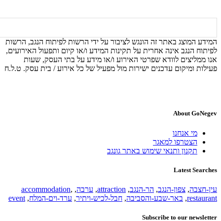
המידע המוצג באתר זה הונגש לציבור על ידי הרשות לפיתוח הנגב, הרשות
לפיתוח הנגב אינה אחרית על תקינות המידע ו/או קיום ותפעול האירועים,
אנו ממליצים לוודא שפרטי האירוע ו/או מידע על בתי העסק, שעות
פעילות ומיקום עדכנים ישירות מול מפעיל של כל אירוע / בית עסק. ט.ל.ח
About GoNegev
מי אנחנו
הצטרפו למאגר
תקנון ותנאי שימוש באתר גונגב
Latest Searches
עין-חצבה
,
צפון-הנגב
,
הר-הנגב
,
attraction
,
ערבה
,
,
accommodation
restaurant
,
באר-שבע-והסביבה
,
חבל-לכיש-ויתיר
,
ערד-וים-המלח
,
event
Subscribe to our newsletter