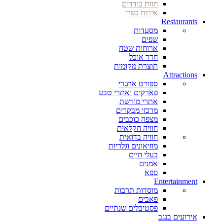
חוות בודדים
אירוח כפרי
Restaurants
מסעדות
שפים
ארוחות שטח
חדר אוכל
תוצרת מקומית
Attractions
ספורט אתגרי
פארקים ואתרי טבע
אתרי מורשת
מרכזי מבקרים
מצפה כוכבים
חוויה חקלאית
חוויה בדואית
מוזיאונים וגלריות
בעלי חיים
אמנים
ספא
Entertainment
מוסדות תרבות
פאבים
פסטיבלים שנתיים
אירועים בנגב