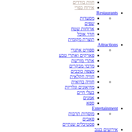
חוות בודדים
אירוח כפרי
Restaurants
מסעדות
שפים
ארוחות שטח
חדר אוכל
תוצרת מקומית
Attractions
ספורט אתגרי
פארקים ואתרי טבע
אתרי מורשת
מרכזי מבקרים
מצפה כוכבים
חוויה חקלאית
חוויה בדואית
מוזיאונים וגלריות
בעלי חיים
אמנים
ספא
Entertainment
מוסדות תרבות
פאבים
פסטיבלים שנתיים
אירועים בנגב