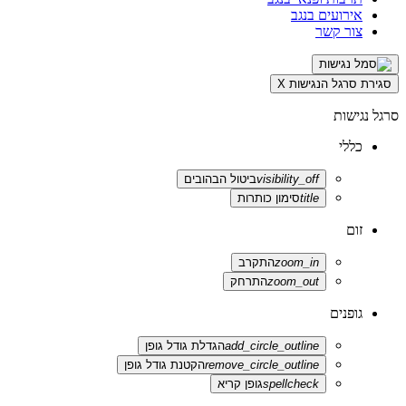
אירועים בנגב
צור קשר
סגירת סרגל הנגישות
X
סרגל נגישות
כללי
visibility_off
ביטול הבהובים
title
סימון כותרות
זום
zoom_in
התקרב
zoom_out
התרחק
גופנים
add_circle_outline
הגדלת גודל גופן
remove_circle_outline
הקטנת גודל גופן
spellcheck
גופן קריא