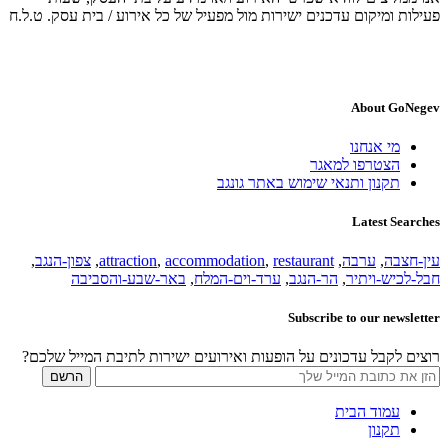
פעילות ומיקום עדכנים ישירות מול מפעיל של כל אירוע / בית עסק. ט.ל.ח
About GoNegev
מי אנחנו
הצטרפו למאגר
תקנון ותנאי שימוש באתר גונגב
Latest Searches
עין-חצבה
,
ערבה
,
restaurant
,
accommodation
,
attraction
,
צפון-הנגב
,
חבל-לכיש-ויתיר
,
הר-הנגב
,
ערד-וים-המלח
,
באר-שבע-והסביבה
Subscribe to our newsletter
רוצים לקבל עדכונים על הופעות ואירועים ישירות לתיבת המייל שלכם?
עמוד הבית
תקנון