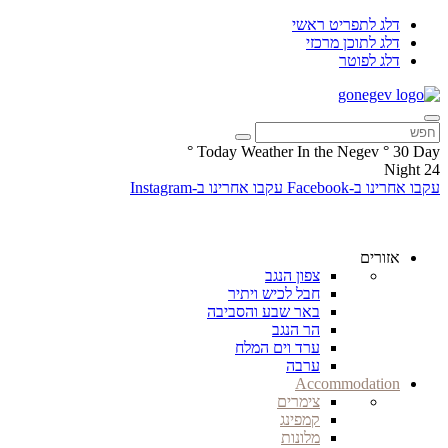
דלג לתפריט ראשי
דלג לתוכן מרכזי
דלג לפוטר
°
Today Weather In the Negev
°
30
Day
Night
24
עקבו אחרינו ב-Facebook
עקבו אחרינו ב-Instagram
אזורים
צפון הנגב
חבל לכיש ויתיר
באר שבע והסביבה
הר הנגב
ערד וים המלח
ערבה
Accommodation
צימרים
קמפינג
מלונות