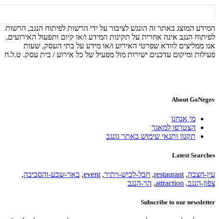
המידע המוצג באתר זה הונגש לציבור על ידי הרשות לפיתוח הנגב, הרשות
לפיתוח הנגב אינה אחרית על תקינות המידע ו/או קיום ותפעול האירועים,
אנו ממליצים לוודא שפרטי האירוע ו/או מידע על בתי העסק, שעות
פעילות ומיקום עדכנים ישירות מול מפעיל של כל אירוע / בית עסק. ט.ל.ח
About GoNegev
מי אנחנו
הצטרפו למאגר
תקנון ותנאי שימוש באתר גונגב
Latest Searches
עין-חצבה
,
restaurant
,
חבל-לכיש-ויתיר
,
event
,
באר-שבע-והסביבה
,
צפון-הנגב
,
attraction
,
הר-הנגב
Subscribe to our newsletter