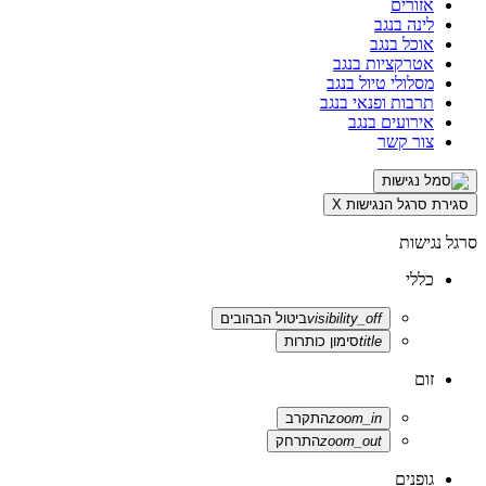
אזורים
לינה בנגב
אוכל בנגב
אטרקציות בנגב
מסלולי טיול בנגב
תרבות ופנאי בנגב
אירועים בנגב
צור קשר
סגירת סרגל הנגישות
X
סרגל נגישות
כללי
visibility_off
ביטול הבהובים
title
סימון כותרות
זום
zoom_in
התקרב
zoom_out
התרחק
גופנים