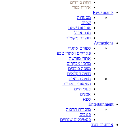
חוות בודדים
אירוח כפרי
Restaurants
מסעדות
שפים
ארוחות שטח
חדר אוכל
תוצרת מקומית
Attractions
ספורט אתגרי
פארקים ואתרי טבע
אתרי מורשת
מרכזי מבקרים
מצפה כוכבים
חוויה חקלאית
חוויה בדואית
מוזיאונים וגלריות
בעלי חיים
אמנים
ספא
Entertainment
מוסדות תרבות
פאבים
פסטיבלים שנתיים
אירועים בנגב