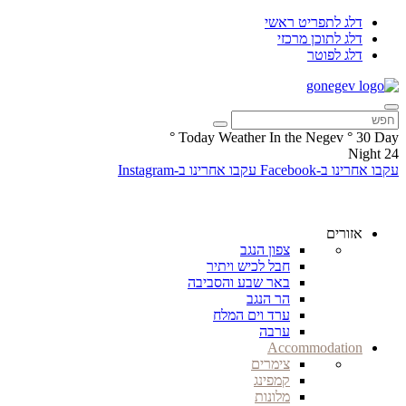
דלג לתפריט ראשי
דלג לתוכן מרכזי
דלג לפוטר
°
Today Weather In the Negev
°
30
Day
Night
24
עקבו אחרינו ב-Facebook
עקבו אחרינו ב-Instagram
אזורים
צפון הנגב
חבל לכיש ויתיר
באר שבע והסביבה
הר הנגב
ערד וים המלח
ערבה
Accommodation
צימרים
קמפינג
מלונות