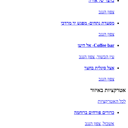
בחצר של אורה
צפון הנגב
מסעדת נתחים- מפגש יד מרדכי
צפון הנגב
Coffee bar- אל היען
עין הבשור,
צפון הנגב
אצל סיגלית בחצר
צפון הנגב
אטרקציות באיזור
לכל האטרקציות
כדורים פורחים ברוחמה
אשכול,
צפון הנגב