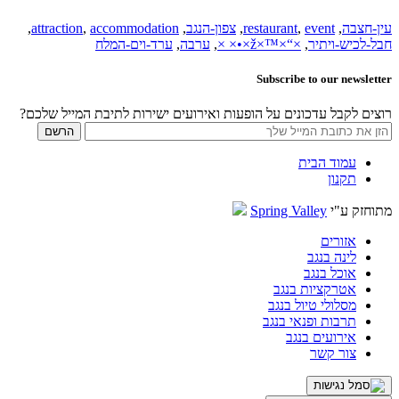
עין-חצבה
,
event
,
restaurant
,
צפון-הנגב
,
accommodation
,
attraction
,
חבל-לכיש-ויתיר
,
×“×™×ž×•× ×
,
ערבה
,
ערד-וים-המלח
Subscribe to our newsletter
רוצים לקבל עדכונים על הופעות ואירועים ישירות לתיבת המייל שלכם?
עמוד הבית
תקנון
מתוחזק ע"י
Spring Valley
אזורים
לינה בנגב
אוכל בנגב
אטרקציות בנגב
מסלולי טיול בנגב
תרבות ופנאי בנגב
אירועים בנגב
צור קשר