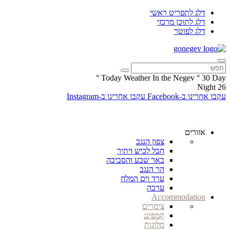
דלג לתפריט ראשי
דלג לתוכן מרכזי
דלג לפוטר
°
Today Weather In the Negev
°
30
Day
Night
26
עקבו אחרינו ב-Facebook
עקבו אחרינו ב-Instagram
אזורים
צפון הנגב
חבל לכיש ויתיר
באר שבע והסביבה
הר הנגב
ערד וים המלח
ערבה
Accommodation
צימרים
קמפינג
מלונות