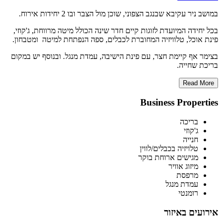
במושב ניר עקיבא שבנגב הצפוני, שוכן מול הצבר ובו 2 יחידות אירוח.
בכל יחידה המיועדת לזוגות קיים חדר שינה הכולל מיטה מרווחת, ג'קוזי,
פינת אוכל, טלוויזיה המחוברת לכבלים, ספה הנפתחת למיטה ומטבחון.
בצימר אף קיימת חצר, עם פינת הישיבה, עמדת מנגל. ובנוסף יש במקום
בריכת שחייה.
Read More
Business Properties
בריכה
ג'קוזי
חנייה
טלויזיה בכבלים/לווין
מגישים ארוחת בוקר
מיזוג אוויר
מרפסת
עמדת מנגל
רומנטי
אירועים באיזור