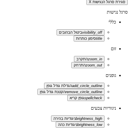
סגירת סרגל הנגישות
X
סרגל נגישות
כללי
visibility_off
ביטול הבהובים
title
סימון כותרות
זום
zoom_in
התקרב
zoom_out
התרחק
גופנים
add_circle_outline
הגדלת גודל גופן
remove_circle_outline
הקטנת גודל גופן
spellcheck
גופן קריא
ניגודיות צבעים
brightness_high
ניגודיות בהירה
brightness_low
ניגודיות כהה