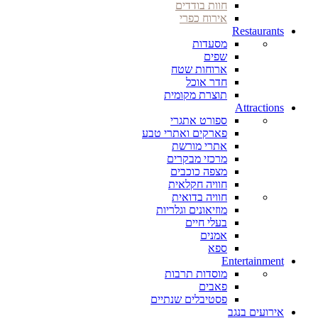
חוות בודדים
אירוח כפרי
Restaurants
מסעדות
שפים
ארוחות שטח
חדר אוכל
תוצרת מקומית
Attractions
ספורט אתגרי
פארקים ואתרי טבע
אתרי מורשת
מרכזי מבקרים
מצפה כוכבים
חוויה חקלאית
חוויה בדואית
מוזיאונים וגלריות
בעלי חיים
אמנים
ספא
Entertainment
מוסדות תרבות
פאבים
פסטיבלים שנתיים
אירועים בנגב