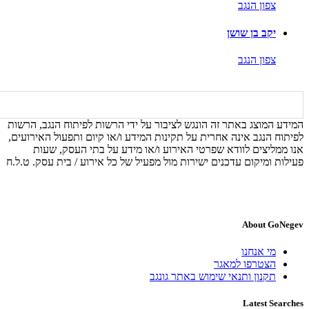
צפון הנגב
יקב בן שושן
צפון הנגב
המידע המוצג באתר זה הונגש לציבור על ידי הרשות לפיתוח הנגב, הרשות
לפיתוח הנגב אינה אחרית על תקינות המידע ו/או קיום ותפעול האירועים,
אנו ממליצים לוודא שפרטי האירוע ו/או מידע על בתי העסק, שעות
פעילות ומיקום עדכנים ישירות מול מפעיל של כל אירוע / בית עסק. ט.ל.ח
About GoNegev
מי אנחנו
הצטרפו למאגר
תקנון ותנאי שימוש באתר גונגב
Latest Searches