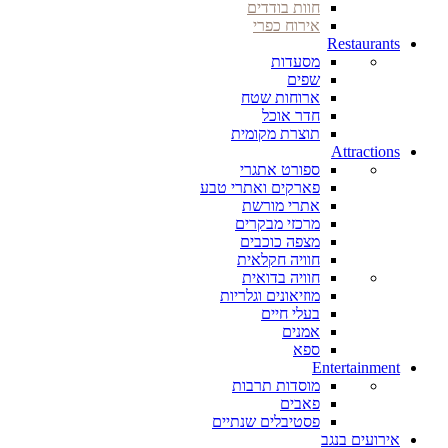
חוות בודדים
אירוח כפרי
Restaurants
מסעדות
שפים
ארוחות שטח
חדר אוכל
תוצרת מקומית
Attractions
ספורט אתגרי
פארקים ואתרי טבע
אתרי מורשת
מרכזי מבקרים
מצפה כוכבים
חוויה חקלאית
חוויה בדואית
מוזיאונים וגלריות
בעלי חיים
אמנים
ספא
Entertainment
מוסדות תרבות
פאבים
פסטיבלים שנתיים
אירועים בנגב