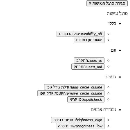
סגירת סרגל הנגישות
X
סרגל נגישות
כללי
visibility_off
ביטול הבהובים
title
סימון כותרות
זום
zoom_in
התקרב
zoom_out
התרחק
גופנים
add_circle_outline
הגדלת גודל גופן
remove_circle_outline
הקטנת גודל גופן
spellcheck
גופן קריא
ניגודיות צבעים
brightness_high
ניגודיות בהירה
brightness_low
ניגודיות כהה