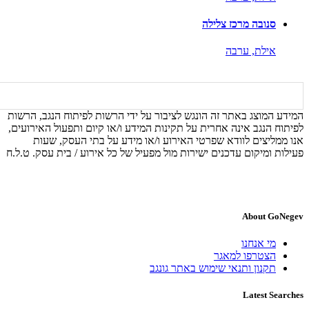
סנובה מרכז צלילה
אילת,
ערבה
המידע המוצג באתר זה הונגש לציבור על ידי הרשות לפיתוח הנגב, הרשות
לפיתוח הנגב אינה אחרית על תקינות המידע ו/או קיום ותפעול האירועים,
אנו ממליצים לוודא שפרטי האירוע ו/או מידע על בתי העסק, שעות
פעילות ומיקום עדכנים ישירות מול מפעיל של כל אירוע / בית עסק. ט.ל.ח
About GoNegev
מי אנחנו
הצטרפו למאגר
תקנון ותנאי שימוש באתר גונגב
Latest Searches