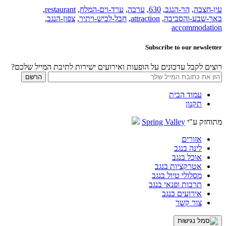
עין-חצבה
,
הר-הנגב
,
630
,
ערבה
,
ערד-וים-המלח
,
restaurant
,
באר-שבע-והסביבה
,
attraction
,
חבל-לכיש-ויתיר
,
צפון-הנגב
,
accommodation
Subscribe to our newsletter
רוצים לקבל עדכונים על הופעות ואירועים ישירות לתיבת המייל שלכם?
עמוד הבית
תקנון
מתוחזק ע"י
Spring Valley
אזורים
לינה בנגב
אוכל בנגב
אטרקציות בנגב
מסלולי טיול בנגב
תרבות ופנאי בנגב
אירועים בנגב
צור קשר