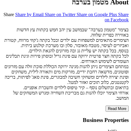
About מטמון בערבה
Share
Share by Email
Share on Twitter
Share on Google Plus
Share
on Facebook
בצימר "מטמון בערבה" שבמושב עין יהב חמש בקתות עץ חדשות
באווירה כפרית שלווה.
הצימרים מתאימים למשפחות עם ילדים ובכל בקתה ג'קוזי מרווח, קטורת
ואביזרים לעיסוי, מטבח מאובזר, סלון ובו מערכת קולנוע ביתית.
בנוסף, בכל בקתה יש עליית גג ובה מזרונים להנאת הילדים.
לכל בקתה חצר פרטית ירוקה עם פינת גריל ובוסתן פירות וגינת תבלינים
העומדים לשימוש האורחים.
במתחם הצימרים ניתן להנות מגינה ירוקה הכוללת סוכת זולה עם מזרונים
ופוטונים, מדשאה רחבת ידיים, מזרקות מים ותאורה לילית, משחקים
ופינת יצירה לילדים ומשחקי חשיבה למבוגרים, פינת סאג' לפיתות, בריכה
לקטנטנים, כלוב תוכים ואזור למנגל.
בתיאום ובתשלום נוסף – קיר טיפוס לילדים והשכרת אופניים.
אורחי הצימר יוכלו להנות גם מבריכת השחייה ומגרש המשחקים של
המושב.
Read More
Business Properties