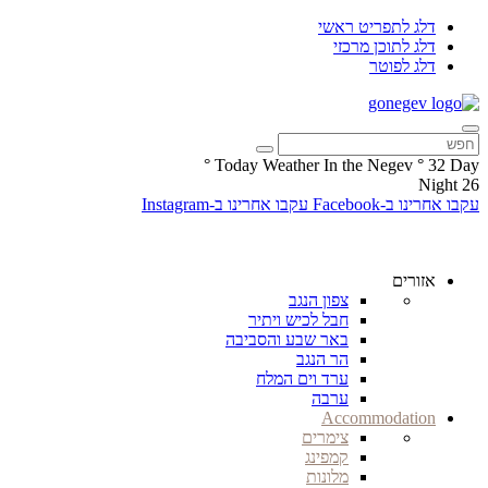
דלג לתפריט ראשי
דלג לתוכן מרכזי
דלג לפוטר
°
Today Weather In the Negev
°
32
Day
Night
26
עקבו אחרינו ב-Facebook
עקבו אחרינו ב-Instagram
אזורים
צפון הנגב
חבל לכיש ויתיר
באר שבע והסביבה
הר הנגב
ערד וים המלח
ערבה
Accommodation
צימרים
קמפינג
מלונות