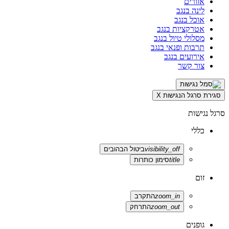
אזורים
לינה בנגב
אוכל בנגב
אטרקציות בנגב
מסלולי טיול בנגב
תרבות ופנאי בנגב
אירועים בנגב
צור קשר
סגירת סרגל הנגישות
X
סרגל נגישות
כללי
visibility_off
ביטול הבהובים
title
סימון כותרות
זום
zoom_in
התקרב
zoom_out
התרחק
גופנים