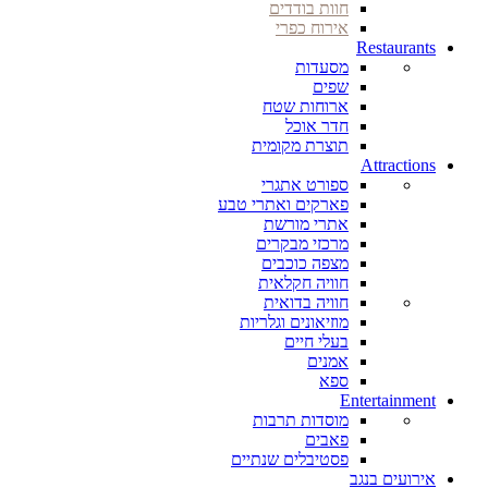
חוות בודדים
אירוח כפרי
Restaurants
מסעדות
שפים
ארוחות שטח
חדר אוכל
תוצרת מקומית
Attractions
ספורט אתגרי
פארקים ואתרי טבע
אתרי מורשת
מרכזי מבקרים
מצפה כוכבים
חוויה חקלאית
חוויה בדואית
מוזיאונים וגלריות
בעלי חיים
אמנים
ספא
Entertainment
מוסדות תרבות
פאבים
פסטיבלים שנתיים
אירועים בנגב