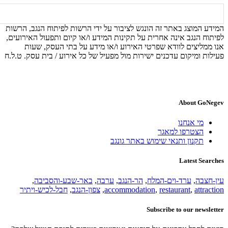
המידע המוצג באתר זה הונגש לציבור על ידי הרשות לפיתוח הנגב, הרשות
לפיתוח הנגב אינה אחרית על תקינות המידע ו/או קיום ותפעול האירועים,
אנו ממליצים לוודא שפרטי האירוע ו/או מידע על בתי העסק, שעות
פעילות ומיקום עדכנים ישירות מול מפעיל של כל אירוע / בית עסק. ט.ל.ח
About GoNegev
מי אנחנו
הצטרפו למאגר
תקנון ותנאי שימוש באתר גונגב
Latest Searches
עין-חצבה
,
ערד-וים-המלח
,
הר-הנגב
,
ערבה
,
באר-שבע-והסביבה
,
attraction
,
restaurant
,
accommodation
,
צפון-הנגב
,
חבל-לכיש-ויתיר
Subscribe to our newsletter