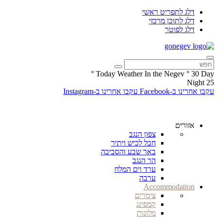
דלג לתפריט ראשי
דלג לתוכן מרכזי
דלג לפוטר
°
Today Weather In the Negev
°
30
Day
Night
25
עקבו אחרינו ב-Facebook
עקבו אחרינו ב-Instagram
אזורים
צפון הנגב
חבל לכיש ויתיר
באר שבע והסביבה
הר הנגב
ערד וים המלח
ערבה
Accommodation
צימרים
קמפינג
מלונות