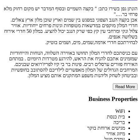
הונתן גפן בשירו כתב: " בקצה השמיים ובסוף המדבר יש מקום רחוק מלא
פרחי בר…."
אכן בקצה הנגב הצפוני במפגש בין שמים וארץ שוכן מלון ארץ צאלים.
חדרי המלון מוקפים במדשאות מטופחות וגינות פרחים ייחודיות. אוויר
צלול ונקי ומרחבי עין קץ כפי שרק הנגב יכול להציע. במלון 50 חדרי אירוח
בשלושה אגפים.
לבחירתכם חדרי אדמה,שמים, מים, ושמים בוטיק.
עם כניסתכם לחדרי המלון תחושו באווירה השלווה, הנוחות והייחודיות
שמזמינים אתכם להניח את הראש, להירגע מטרדות היומיום . במתחם
האירוח פזורים ערסלים רבים. פינות בר בי קיו לפריז'רואים שבניכם.
המרחבים הגדולים של המלון מאפשרים לילדיכם להסתובב בחופשיות
ובביטחון לשחק וליהנות משפע המתקנים אותם מציע המלון.
Read More
Business Properties
WiFi
בית כנסת
בריכה
מגישים ארוחת בוקר
מיזוג אוויר
עמדת מנגל