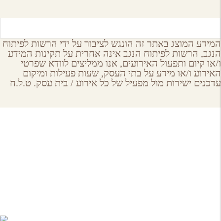
המידע המוצג באתר זה הונגש לציבור על ידי הרשות לפיתוח
הנגב, הרשות לפיתוח הנגב אינה אחרית על תקינות המידע
ו/או קיום ותפעול האירועים, אנו ממליצים לוודא שפרטי
האירוע ו/או מידע על בתי העסק, שעות פעילות ומיקום
עדכנים ישירות מול מפעיל של כל אירוע / בית עסק. ט.ל.ח
About GoNegev
מי אנחנו
הצטרפו למאגר
תקנון ותנאי שימוש באתר גונגב
עמוד הבית
תקנון
מתוחזק ע"י
Spring Valley