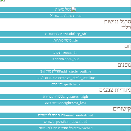
סגירת סרגל הנגישות
X
סרגל נגישות
כללי
visibility_off
ביטול הבהובים
title
סימון כותרות
זום
zoom_in
התקרב
zoom_out
התרחק
גופנים
add_circle_outline
הגדלת גודל גופן
remove_circle_outline
הקטנת גודל גופן
spellcheck
גופן קריא
ניגודיות צבעים
brightness_high
ניגודיות בהירה
brightness_low
ניגודיות כהה
קישורים
format_underlined
קו תחתי לקישורים
font_download
סימון קישורים
cached
איפוס כל הגדרות סרגל הנגישות