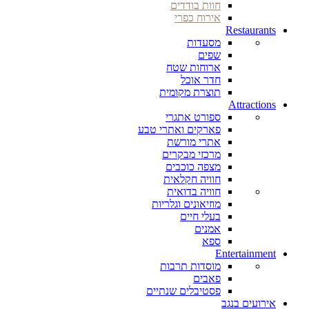
חוות בודדים
אירוח כפרי
Restaurants
מסעדות
שפים
ארוחות שטח
חדר אוכל
תוצרת מקומית
Attractions
ספורט אתגרי
פארקים ואתרי טבע
אתרי מורשת
מרכזי מבקרים
מצפה כוכבים
חוויה חקלאית
חוויה בדואית
מוזיאונים וגלריות
בעלי חיים
אמנים
ספא
Entertainment
מוסדות תרבות
פאבים
פסטיבלים שנתיים
אירועים בנגב