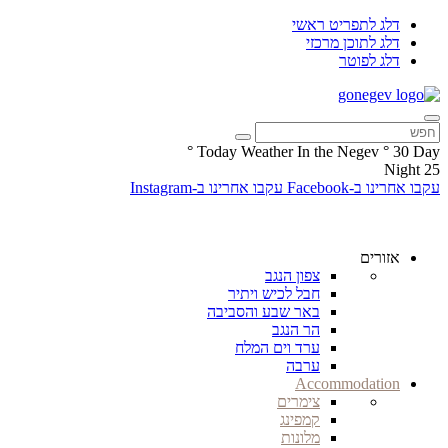
דלג לתפריט ראשי
דלג לתוכן מרכזי
דלג לפוטר
°
Today Weather In the Negev
°
30
Day
Night
25
עקבו אחרינו ב-Facebook
עקבו אחרינו ב-Instagram
אזורים
צפון הנגב
חבל לכיש ויתיר
באר שבע והסביבה
הר הנגב
ערד וים המלח
ערבה
Accommodation
צימרים
קמפינג
מלונות