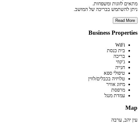
מתאים לזוגות ומשפחות.
ניתן להשתמש בבריכה של המושב.
Read More
Business Properties
WiFi
בית כנסת
בריכה
ג'קוזי
חנייה
טיפולי ספא
טלויזיה בכבלים/לווין
מיזוג אוויר
מרפסת
עמדת מנגל
Map
עין יהב, ערבה