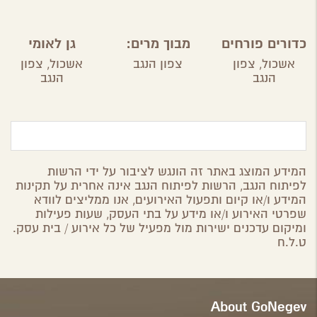
כדורים פורחים
מבוך מרים:
גן לאומי
ברוחמה
בשביל
אשכול
אשכול,
צפון
צפון הנגב
אשכול,
צפון
הבשמים
הנגב
הנגב
והתבלינים
במושב ניר
משה
המידע המוצג באתר זה הונגש לציבור על ידי הרשות
לפיתוח הנגב, הרשות לפיתוח הנגב אינה אחרית על תקינות
המידע ו/או קיום ותפעול האירועים, אנו ממליצים לוודא
שפרטי האירוע ו/או מידע על בתי העסק, שעות פעילות
ומיקום עדכנים ישירות מול מפעיל של כל אירוע / בית עסק.
ט.ל.ח
About GoNegev