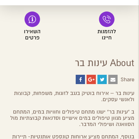
להזמנות
השאירו
חייגו
פרטים
About עינות בר
Share
Share
Share
Share
Share
on
on
on
by
ebook
Google
Twitter
Email
עינות בר – אירוח בוטיק בנגב לזוגות, משפחות, קבוצות
Plus
ולאנשי עסקים.
ב "עינות בר" ישנו מתחם טיפולים וחוויות במים, המתחם
מציע מגוון טיפולים במים אישיים וסדנאות קבוצתיות מול
הסוואנה ושיפולי המדבר.
בנוסף, המתחם מציע ארוחות קונספט אותנטיות- תיירות