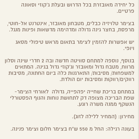
כל יחידה מאובזרת בכל הדרוש ובעלת ג'קוזי וסאונה
פרטיים.
בצימר טלויזיה כבלים, מטבחון מאובזר, אינטרנט אל-חוטי,
מרפסת, בחצר גינה גדולה ומדהימה מדשאות ופינות מנגל.
יש אפשרות להזמין לצימר בתאום מראש טיפולי מסאג
ויופי.
בנוסף, נוספה למתחם סוויטה חדשה ובה 2 חדרי שינה וסלון
מרווח, מטבח גדול ומאובזר וג'קוזי גדול בגינה. המתאים
למשפחות/ מסיבות/ התארגנות כלה ביום החתונה, מסיבות
רווקים/רווקות ומסיבות יום הולדת.
במתחם בריכת שחייה יפהפייה, גדולה לאורחי הצימר-
שפת הבריכה מצופה דק לתחושת נוחות והנוף הפסטורלי
הנשקף ממנה משרה רוגע.
מחירון:
(המחיר ללילה לזוג).
בעונה רגילה: החל מ 550 ש"ח בצימר חלום וצימר פנינה.