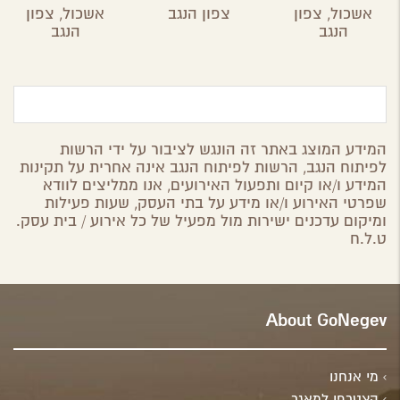
ברוחמה
בשביל
אשכול
אשכול,
צפון
צפון הנגב
אשכול,
צפון
הבשמים
הנגב
הנגב
והתבלינים
במושב ניר
משה
המידע המוצג באתר זה הונגש לציבור על ידי הרשות
לפיתוח הנגב, הרשות לפיתוח הנגב אינה אחרית על תקינות
המידע ו/או קיום ותפעול האירועים, אנו ממליצים לוודא
שפרטי האירוע ו/או מידע על בתי העסק, שעות פעילות
ומיקום עדכנים ישירות מול מפעיל של כל אירוע / בית עסק.
ט.ל.ח
About GoNegev
מי אנחנו
הצטרפו למאגר