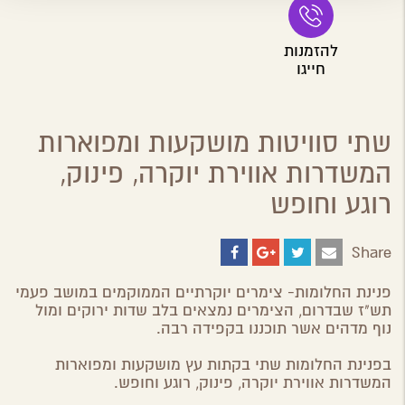
להזמנות
חייגו
שתי סוויטות מושקעות ומפוארות
המשדרות אווירת יוקרה, פינוק,
רוגע וחופש
Share
Share
Share
Share
Share
on
on
on
by
ebook
Google
Twitter
Email
פנינת החלומות- צימרים יוקרתיים הממוקמים במושב פעמי
Plus
תש"ז שבדרום, הצימרים נמצאים בלב שדות ירוקים ומול
נוף מדהים אשר תוכננו בקפידה רבה.
בפנינת החלומות שתי בקתות עץ מושקעות ומפוארות
המשדרות אווירת יוקרה, פינוק, רוגע וחופש.