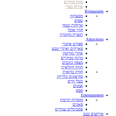
חוות בודדים
אירוח כפרי
Restaurants
מסעדות
שפים
ארוחות שטח
חדר אוכל
תוצרת מקומית
Attractions
ספורט אתגרי
פארקים ואתרי טבע
אתרי מורשת
מרכזי מבקרים
מצפה כוכבים
חוויה חקלאית
חוויה בדואית
מוזיאונים וגלריות
בעלי חיים
אמנים
ספא
Entertainment
מוסדות תרבות
פאבים
פסטיבלים שנתיים
אירועים בנגב