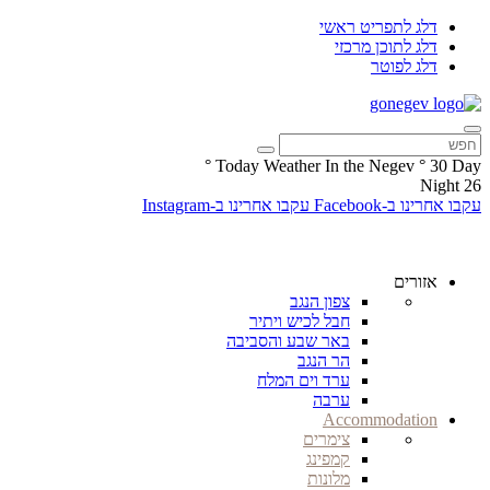
דלג לתפריט ראשי
דלג לתוכן מרכזי
דלג לפוטר
°
Today Weather In the Negev
°
30
Day
Night
26
עקבו אחרינו ב-Facebook
עקבו אחרינו ב-Instagram
אזורים
צפון הנגב
חבל לכיש ויתיר
באר שבע והסביבה
הר הנגב
ערד וים המלח
ערבה
Accommodation
צימרים
קמפינג
מלונות