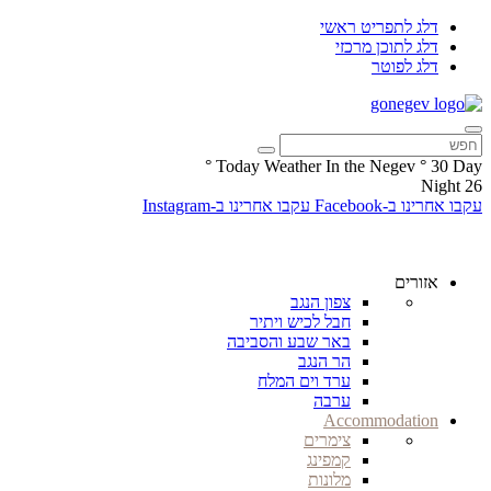
דלג לתפריט ראשי
דלג לתוכן מרכזי
דלג לפוטר
°
Today Weather In the Negev
°
30
Day
Night
26
עקבו אחרינו ב-Facebook
עקבו אחרינו ב-Instagram
אזורים
צפון הנגב
חבל לכיש ויתיר
באר שבע והסביבה
הר הנגב
ערד וים המלח
ערבה
Accommodation
צימרים
קמפינג
מלונות