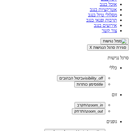
אוכל בנגב
אטרקציות בנגב
מסלולי טיול בנגב
תרבות ופנאי בנגב
אירועים בנגב
צור קשר
סגירת סרגל הנגישות
X
סרגל נגישות
כללי
visibility_off
ביטול הבהובים
title
סימון כותרות
זום
zoom_in
התקרב
zoom_out
התרחק
גופנים