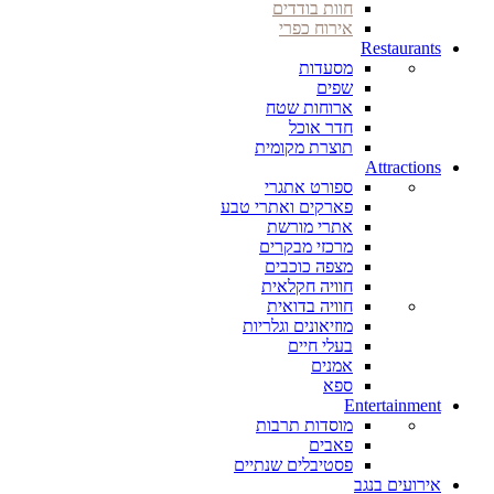
חוות בודדים
אירוח כפרי
Restaurants
מסעדות
שפים
ארוחות שטח
חדר אוכל
תוצרת מקומית
Attractions
ספורט אתגרי
פארקים ואתרי טבע
אתרי מורשת
מרכזי מבקרים
מצפה כוכבים
חוויה חקלאית
חוויה בדואית
מוזיאונים וגלריות
בעלי חיים
אמנים
ספא
Entertainment
מוסדות תרבות
פאבים
פסטיבלים שנתיים
אירועים בנגב