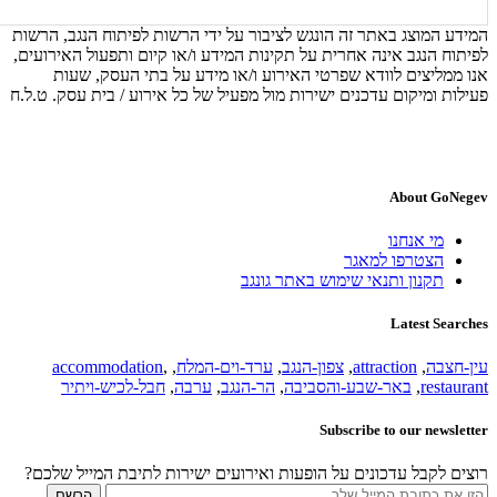
המידע המוצג באתר זה הונגש לציבור על ידי הרשות לפיתוח הנגב, הרשות
לפיתוח הנגב אינה אחרית על תקינות המידע ו/או קיום ותפעול האירועים,
אנו ממליצים לוודא שפרטי האירוע ו/או מידע על בתי העסק, שעות
פעילות ומיקום עדכנים ישירות מול מפעיל של כל אירוע / בית עסק. ט.ל.ח
About GoNegev
מי אנחנו
הצטרפו למאגר
תקנון ותנאי שימוש באתר גונגב
Latest Searches
עין-חצבה
,
attraction
,
צפון-הנגב
,
ערד-וים-המלח
,
,
accommodation
restaurant
,
באר-שבע-והסביבה
,
הר-הנגב
,
ערבה
,
חבל-לכיש-ויתיר
Subscribe to our newsletter
רוצים לקבל עדכונים על הופעות ואירועים ישירות לתיבת המייל שלכם?