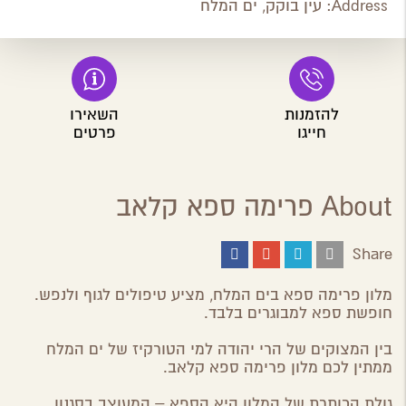
Address:
עין בוקק, ים המלח
להזמנות
השאירו
חייגו
פרטים
About פרימה ספא קלאב
Share
Share
Share
Share
Share
on
on
on
by
ebook
Google
Twitter
Email
מלון פרימה ספא בים המלח, מציע טיפולים לגוף ולנפש.
Plus
חופשת ספא למבוגרים בלבד.
בין המצוקים של הרי יהודה למי הטורקיז של ים המלח
ממתין לכם מלון פרימה ספא קלאב.
גולת הכותרת של המלון היא הספא – המעוצב בסגנון