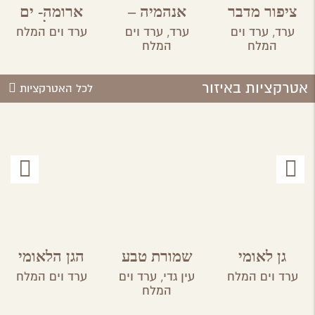
ציפור מדבר
אנהמיה –
ארומה- ים
מטבח ביתי
המלח
ערד,
ערד וים
ערד,
ערד וים
ערד וים המלח
מקומי
המלח
המלח
אטרקציות באיזור
לכל האטרקציות
גן לאומי
שמורת טבע
הגן הלאומי
קומראן
עין גדי
מצדה
ערד וים המלח
עין גדי,
ערד וים
ערד וים המלח
המלח