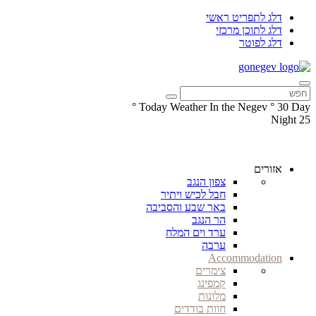
דלג לתפריט ראשי
דלג לתוכן מרכזי
דלג לפוטר
°
Today Weather In the Negev
°
30
Day
Night
25
עקבו
עקבו
אחרינו
אחרינו
ב-
ב-
אזורים
Facebook
Instagram
צפון הנגב
חבל לכיש ויתיר
באר שבע והסביבה
הר הנגב
ערד וים המלח
ערבה
Accommodation
צימרים
קמפינג
מלונות
חוות בודדים