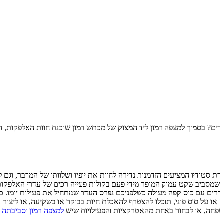
רים? בסמוך למצפה רמון ליד המצוק של מכתש רמון שוכנת חוות האלפקות, חו
ת סטודיו המציעים הזדמנות נדירה לחוות את יופיו ושלוותו של המדבר, וגם 
שמסביב שקט עמוק המופר מידי פעם בקולות פעייה רכים של עדרי האלפקות 
ם עם כוס קפה מעולה כשלפניכם נפרס העדר שמתחיל את פעילות יומו. כעת
ה או על סוס פוני, תוכלו להצטרף להאכלת חיות בבוקר או בשקיעה, או ליצור
חה, או לבחור באחת מהאטרקציות והפעילויות שיש
למצפה רמון וסביבתה