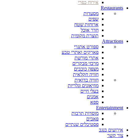
אירוח כפרי
Restaurants
מסעדות
שפים
ארוחות שטח
חדר אוכל
תוצרת מקומית
Attractions
ספורט אתגרי
פארקים ואתרי טבע
אתרי מורשת
מרכזי מבקרים
מצפה כוכבים
חוויה חקלאית
חוויה בדואית
מוזיאונים וגלריות
בעלי חיים
אמנים
ספא
Entertainment
מוסדות תרבות
פאבים
פסטיבלים שנתיים
אירועים בנגב
צור קשר