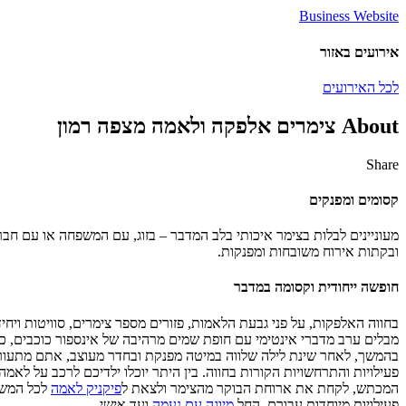
Business Website
אירועים באזור
לכל האירועים
About צימרים אלפקה ולאמה מצפה רמון
Share
Share
Share
Share
Share
by
on
on
on
Facebook
Google
Twitter
Email
קסומים ומפנקים
Plus
מעוניינים לבלות בצימר איכותי בלב המדבר – בזוג, עם המשפחה או עם חב
ובקתות אירוח משובחות ומפנקות.
חופשה ייחודית וקסומה במדבר
בחווה האלפקות, על פני גבעת הלאמות, פזורים מספר צימרים, סוויטות ויחיד
מבלים ערב מדברי אינטימי עם חופת שמים מרהיבה של אינספור כוכבים, כ
בהמשך, לאחר שינת לילה שלווה במיטה מפנקת ובחדר מעוצב, אתם מתעוררי
פעילויות והתרחשויות הקורות בחווה. בין היתר יוכלו ילדיכם לרכב על לאמ
המכתש, לקחת את ארוחת הבוקר מהצימר ולצאת
ל
פיקניק לאמה
לכל המשפ
פעילויות מיוחדות עבורם, החל
מיוגה עם נעמה
ו
עד אישי.